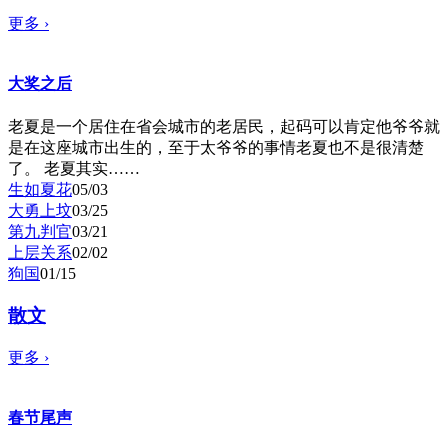
更多
›
大奖之后
老夏是一个居住在省会城市的老居民，起码可以肯定他爷爷就
是在这座城市出生的，至于太爷爷的事情老夏也不是很清楚
了。 老夏其实……
生如夏花
05/03
大勇上坟
03/25
第九判官
03/21
上层关系
02/02
狗国
01/15
散文
更多
›
春节尾声