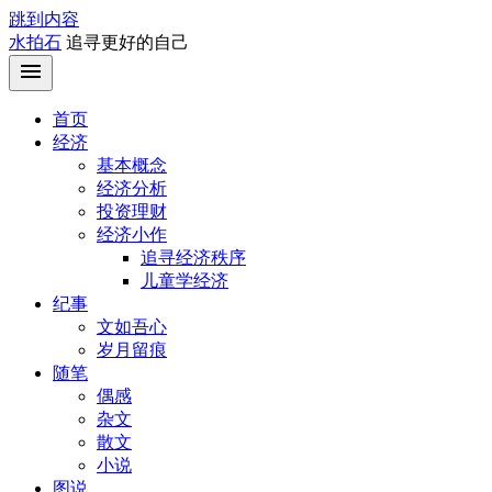
跳到内容
水拍石
追寻更好的自己
首页
经济
基本概念
经济分析
投资理财
经济小作
追寻经济秩序
儿童学经济
纪事
文如吾心
岁月留痕
随笔
偶感
杂文
散文
小说
图说