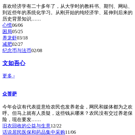
喜欢经济学有二十多年了，从大学时的教科书、期刊、网站、
到近些年的系统化学习。从刚开始的纯经济学、延伸到后来的
历史背景知识……
心慌
06/06
困局
05/25
养龙虾
03/18
减肥
02/27
纪念币与法币
02/08
文如吾心
更多
›
众菩萨
今年会议有代表提意给农民也发养老金，网民和媒体都为之欢
呼。但马上就有人质疑，这些钱从哪来？农民没有交过养老保
险，现在要发……
旧衣回收的公益与生意
12/22
话说居民医保和药品集中采购
11/06