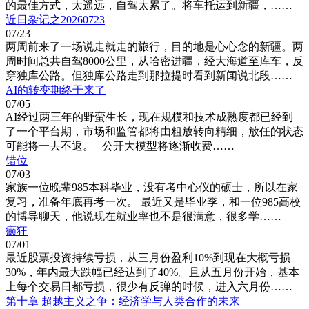
的最佳方式，太遥远，自驾太累了。将车托运到新疆，……
近日杂记之20260723
07/23
两周前来了一场说走就走的旅行，目的地是心心念的新疆。两
周时间总共自驾8000公里，从哈密进疆，经大海道至库车，反
穿独库公路。但独库公路走到那拉提时看到新闻说北段……
AI的转变期终于来了
07/05
AI经过两三年的野蛮生长，现在规模和技术成熟度都已经到
了一个平台期，市场和监管都将由粗放转向精细，放任的状态
可能将一去不返。 公开大模型将逐渐收费……
错位
07/03
家族一位晚辈985本科毕业，没有考中心仪的硕士，所以在家
复习，准备年底再考一次。 最近又是毕业季，和一位985高校
的博导聊天，他说现在就业率也不是很满意，很多学……
癫狂
07/01
最近股票投资持续亏损，从三月份盈利10%到现在大概亏损
30%，年内最大跌幅已经达到了40%。且从五月份开始，基本
上每个交易日都亏损，很少有反弹的时候，进入六月份……
第十章 超越主义之争：经济学与人类合作的未来