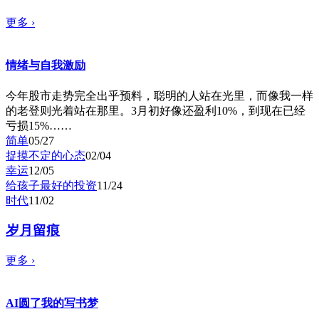
更多
›
情绪与自我激励
今年股市走势完全出乎预料，聪明的人站在光里，而像我一样
的老登则光着站在那里。3月初好像还盈利10%，到现在已经
亏损15%……
简单
05/27
捉摸不定的心态
02/04
幸运
12/05
给孩子最好的投资
11/24
时代
11/02
岁月留痕
更多
›
AI圆了我的写书梦