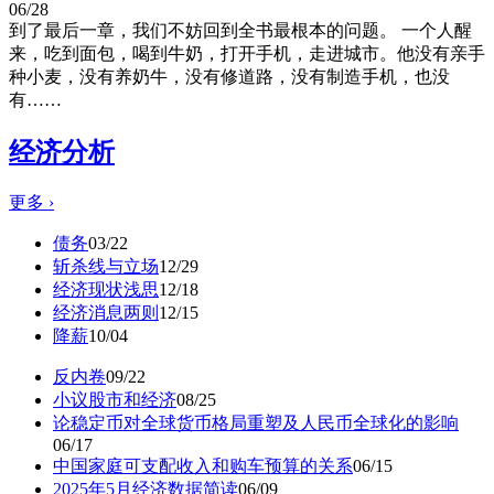
06/28
到了最后一章，我们不妨回到全书最根本的问题。 一个人醒
来，吃到面包，喝到牛奶，打开手机，走进城市。他没有亲手
种小麦，没有养奶牛，没有修道路，没有制造手机，也没
有……
经济分析
更多
›
债务
03/22
斩杀线与立场
12/29
经济现状浅思
12/18
经济消息两则
12/15
降薪
10/04
反内卷
09/22
小议股市和经济
08/25
论稳定币对全球货币格局重塑及人民币全球化的影响
06/17
中国家庭可支配收入和购车预算的关系
06/15
2025年5月经济数据简读
06/09