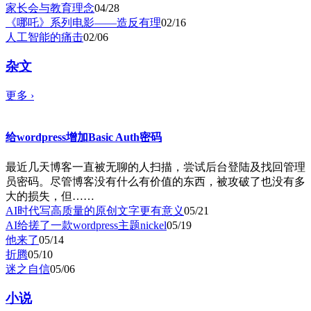
家长会与教育理念
04/28
《哪吒》系列电影——造反有理
02/16
人工智能的痛击
02/06
杂文
更多
›
给wordpress增加Basic Auth密码
最近几天博客一直被无聊的人扫描，尝试后台登陆及找回管理
员密码。尽管博客没有什么有价值的东西，被攻破了也没有多
大的损失，但……
AI时代写高质量的原创文字更有意义
05/21
AI给搓了一款wordpress主题nickel
05/19
他来了
05/14
折腾
05/10
迷之自信
05/06
小说