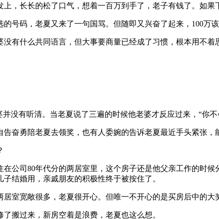
发上，长长的松了口气，想着一百万到手了，老子有钱了。如果
的号码，老夏又来了一句国骂。但随即又兴奋了起来，100万
婆没有什么共同语言，但大事要商量已经成了习惯，根本用不着
婆并没有听清。当老夏说了三遍的时候他老婆才反应过来，“你不
自告奋勇陪老夏去领奖，也有人委婉的告诉老夏最近手头紧张，
？
住在公司80年代分的两居室里，这个房子还是他父亲工作的时候
儿子结婚用，亲戚朋友的积极性终于被按住了。
的两居室宽敞很多，老夏很开心。但唯一不开心的是买房后中的大
修了搬过来，新房空着是浪费，老夏也这么想。