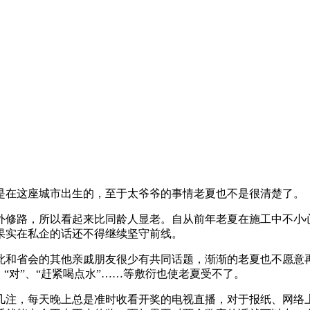
是在这座城市出生的，至于太爷爷的事情老夏也不是很清楚了。
外修路，所以看起来比同龄人显老。自从前年老夏在施工中不小
果实在私企的话还不得继续坚守前线。
此和省会的其他亲戚朋友很少有共同话题，渐渐的老夏也不愿意
“对”、“赶紧喝点水”……等敷衍也使老夏受不了。
几注，每天晚上总是准时收看开奖的电视直播，对于报纸、网络