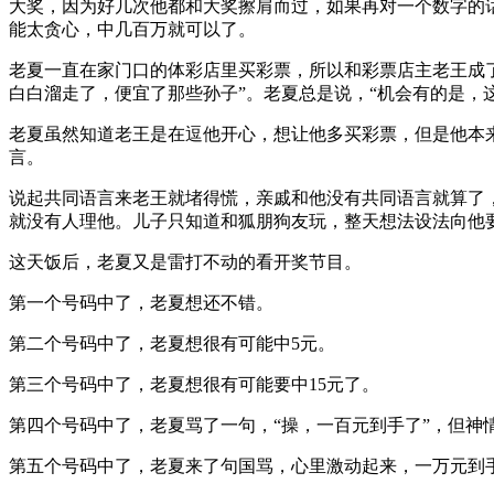
大奖，因为好几次他都和大奖擦肩而过，如果再对一个数字的
能太贪心，中几百万就可以了。
老夏一直在家门口的体彩店里买彩票，所以和彩票店主老王成
白白溜走了，便宜了那些孙子”。老夏总是说，“机会有的是，
老夏虽然知道老王是在逗他开心，想让他多买彩票，但是他本
言。
说起共同语言来老王就堵得慌，亲戚和他没有共同语言就算了，
就没有人理他。儿子只知道和狐朋狗友玩，整天想法设法向他
这天饭后，老夏又是雷打不动的看开奖节目。
第一个号码中了，老夏想还不错。
第二个号码中了，老夏想很有可能中5元。
第三个号码中了，老夏想很有可能要中15元了。
第四个号码中了，老夏骂了一句，“操，一百元到手了”，但神
第五个号码中了，老夏来了句国骂，心里激动起来，一万元到