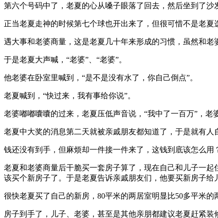
第六个号码中了，老夏的心从嗓子眼落了回去，然后坐到了沙
正当老夏走神的时候第七个球也开出来了，但很可惜不是老夏选
遇大事和老婆商量，这是老夏几十年来形成的习惯，虽然和老
于是老夏大声喊，“老婆”、“老婆”。
他老婆在卧室里喊到，“是不是没有水了，你自己倒点”。
老夏喊到，“快过来，我有事给你说”。
老婆嘟嘟囔囔的过来，老夏压低声音说，“我中了一百万”，老
老夏中大奖的消息第二天就被亲戚朋友都知道了，于是就有人
钱还没有到手，但麻烦却一件接一件来了，这钱到底该怎么用
老夏和老婆商量后干脆买一套房子算了，现在自己和儿子一起
该买个新房子了。于是老夏告诉亲戚朋友们，他要买新房子给
很快老夏买了自己的新房，80平米的两居室明显比50多平米
房子到手了，儿子、老婆，甚至是其他亲朋都建议老夏赶紧装