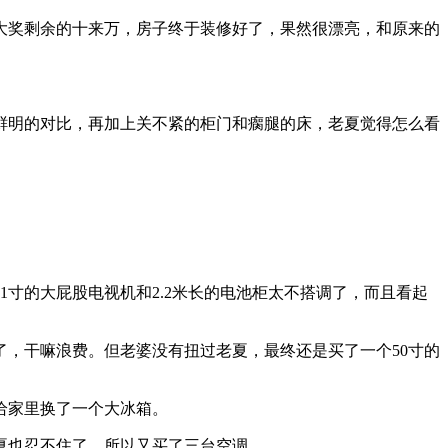
大奖剩余的十来万，房子终于装修好了，果然很漂亮，和原来的
鲜明的对比，再加上关不紧的柜门和瘸腿的床，老夏觉得怎么看
寸的大屁股电视机和2.2米长的电池柜太不搭调了，而且看起
，干嘛浪费。但老婆没有扭过老夏，最终还是买了一个50寸的
给家里换了一个大冰箱。
夏也忍不住了，所以又买了三台空调。