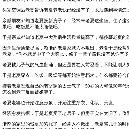
买完空调后老婆告诉老夏养老钱已经没有了，以后遇到事情怎
亲戚朋友都知道老夏换新房子了，经常来老夏这坐坐。住了这
果吧，吃饭总不能太随便吧。
于是亲戚都知道老夏中大奖后生活质量提高了，都羡慕老夏的
因为生活质量提高，渐渐的老夏家就入不敷出，老夏于是经常
老夏，“你不就是中了个大奖么，修了一辈子路也没有见你有
老夏被儿子气的气血翻涌，但还是要在人前忍着，不能让别人
于是老夏穿衣、吃饭、吸烟等都开始注意档次，什么都要符合
接着老夏发现自己的老婆穿的太土气了，50岁的人就像90年
怎么到老了反而被嫌弃了。
老夏老婆也开始注意形象，开始注重穿衣、化妆、美发。
经济愈发拮据，于是老夏卖了老房子，但房子实在太旧了，位
渐渐的家里的钱更加紧张了，经常入不敷出，老夏骂儿子的时候