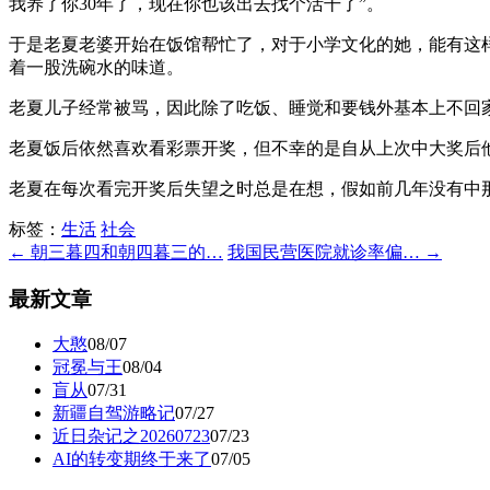
我养了你30年了，现在你也该出去找个活干了”。
于是老夏老婆开始在饭馆帮忙了，对于小学文化的她，能有这
着一股洗碗水的味道。
老夏儿子经常被骂，因此除了吃饭、睡觉和要钱外基本上不回
老夏饭后依然喜欢看彩票开奖，但不幸的是自从上次中大奖后他
老夏在每次看完开奖后失望之时总是在想，假如前几年没有中
标签：
生活
社会
← 朝三暮四和朝四暮三的…
我国民营医院就诊率偏… →
最新文章
大憨
08/07
冠冕与王
08/04
盲从
07/31
新疆自驾游略记
07/27
近日杂记之20260723
07/23
AI的转变期终于来了
07/05