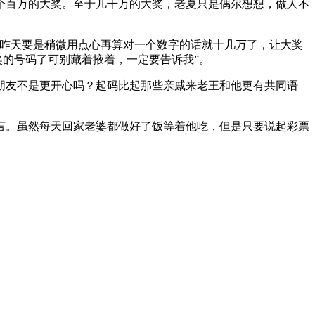
个百万的大奖。至于几千万的大奖，老夏只是偶尔想想，做人不
，昨天要是稍微用点心再算对一个数字的话就十几万了，让大奖
奖的号码了可别藏着掖着，一定要告诉我”。
朋友不是更开心吗？起码比起那些亲戚来老王和他更有共同语
语言。虽然每天回家老婆都做好了饭等着他吃，但是只要说起彩票