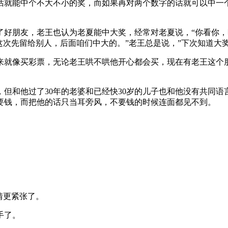
话就能中个不大不小的奖，而如果再对两个数字的话就可以中一
了好朋友，老王也认为老夏能中大奖，经常对老夏说，“你看你
这次先留给别人，后面咱们中大的。”老王总是说，”下次知道大
来就像买彩票，无论老王哄不哄他开心都会买，现在有老王这个
但和他过了30年的老婆和已经快30岁的儿子也和他没有共同
要钱，而把他的话只当耳旁风，不要钱的时候连面都见不到。
情更紧张了。
手了。