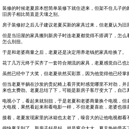
装修的时候老夏原本想简单装修下就住进来，但架不住儿子的
旧房子相比简直是天壤之别。
房子装修好之后儿子建议老夏买新的家具过来，但老夏认为旧
但是当旧屋的家具搬到新房子时连老夏都觉得不搭调了，怎么
怎么别扭。
于是和老婆商量之后，老夏还是决定用养老钱把家具给换了。
花了几万元终于买齐了一套符合潮流的家具，老夏感觉自己也
虽然已经中了大奖，但老夏依然买彩票，因为他觉得他已经掌
但当老夏半躺在沙发的贵妃椅上看开奖时感觉哪里不对劲，并且
来也太费劲。老夏总结了下，可能是新房子客厅变大了，自己
电视小了，看起来就别扭，于是老夏和老婆商量换个电视，但
大电视，果然看起来和看电影一样，不但老夏喜欢，老婆也很
接着，老夏发现家里的冰箱也太老了，噪音大的让他电视都看
很快夏天到了，新房子好是好，就是窗户太大，夏天热的受不