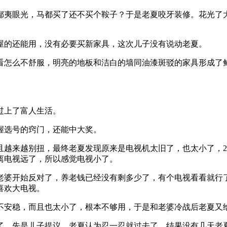
鄙夷眼光，马都买了还不买个鞍子？于是老夏咬牙装修。花光了
屋的还能用，没有必要买新家具，这次儿子没有说动老夏。
看怎么不舒服，明亮的地板和洁白的墙同油漆斑驳的家具形成了
过上了富人生活。
握选号的窍门，还能中大奖。
越来越别扭，最终老夏发现原来是电视机太旧了，也太小了，21
离电视远了，所以感觉电视小了。
老婆开始反对了，养老钱已经没有剩多少了，有个电视看看就行了
喜欢大电视。
不安稳，而且也太小了，根本不够用，于是和老婆冷战后老夏又
了，先是儿子提议，老夏认为忍一忍就过去了，结果没有几天老