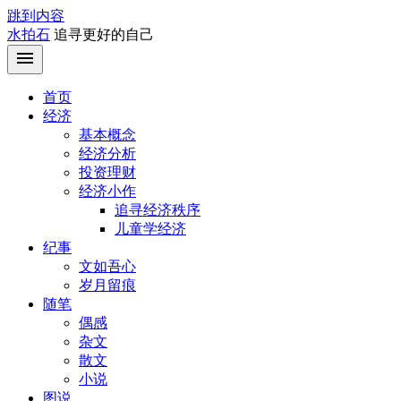
跳到内容
水拍石
追寻更好的自己
首页
经济
基本概念
经济分析
投资理财
经济小作
追寻经济秩序
儿童学经济
纪事
文如吾心
岁月留痕
随笔
偶感
杂文
散文
小说
图说