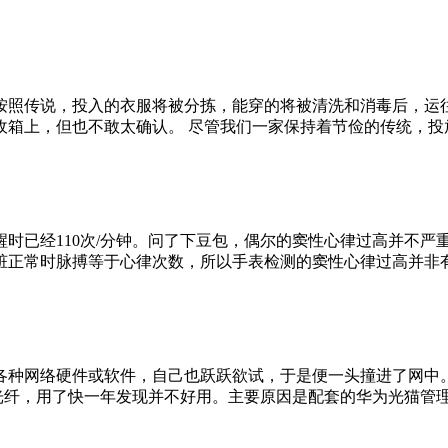
按照传说，投入的衣服将被分拣，能穿的将被清洗和消毒后，运
收箱上，但也不敢太确认。 尽管我们一家保持着节俭的传统，投
时已经110次/分钟。问了下豆包，偶尔的窦性心律过高并不严
心脏正常时脉搏等于心律次数，所以手表检测的窦性心律过高并非
各种网络硬件或软件，自己也跃跃欲试，于是便一头撞进了网中
光纤，用了快一年发现并不好用。主要原因是配套的华为光猫管