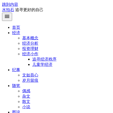
跳到内容
水拍石
追寻更好的自己
首页
经济
基本概念
经济分析
投资理财
经济小作
追寻经济秩序
儿童学经济
纪事
文如吾心
岁月留痕
随笔
偶感
杂文
散文
小说
图说