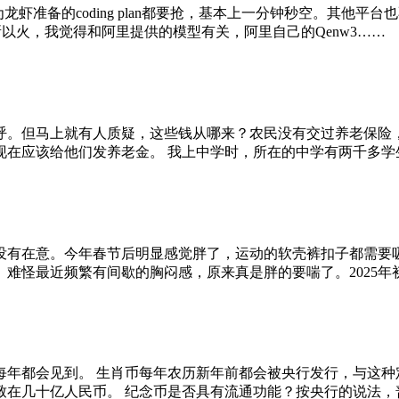
虾准备的coding plan都要抢，基本上一分钟秒空。其他平台也
n之所以火，我觉得和阿里提供的模型有关，阿里自己的Qenw3……
呼。但马上就有人质疑，这些钱从哪来？农民没有交过养老保险
现在应该给他们发养老金。 我上中学时，所在的中学有两千多学
没有在意。今年春节后明显感觉胖了，运动的软壳裤扣子都需要吸
难怪最近频繁有间歇的胸闷感，原来真是胖的要喘了。2025年
每年都会见到。 生肖币每年农历新年前都会被央行发行，与这种
致在几十亿人民币。 纪念币是否具有流通功能？按央行的说法，