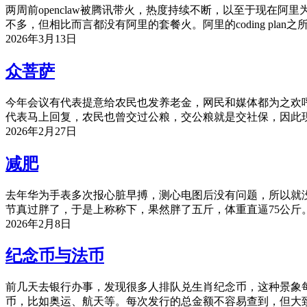
两周前openclaw被腾讯带火，热度持续不断，以至于现在阿里为龙
不多，但相比而言都没有阿里的套餐火。阿里的coding pla
2026年3月13日
众菩萨
今年会议有代表提意给农民也发养老金，网民和媒体都为之欢
代表马上回复，农民也曾交过公粮，交公粮就是交社保，因此
2026年2月27日
减肥
去年华为手表多次报心脏早搏，测心电图后没有问题，所以就
节真过胖了，于是上称称下，果然胖了五斤，体重直逼75公斤。
2026年2月8日
纪念币与法币
前几天去银行办事，发现很多人排队兑生肖纪念币，这种景象
币，比如奥运、航天等。每次发行的总金额不容易查到，但大