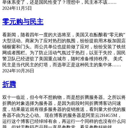
举体系变了，还是国民性变了？理想中，民主本不该……
2024年11月5日
零元购与民主
看新闻，随着四年一度的大选将至，美国又在酝酿着“零元购”
大型活动。商家为了应对热烈的氛围，纷纷提前用木板加固店
铺橱窗和门头。而公共单位也提前做了应对，纷纷安装了铁丝
网或者围栏。为了防止活动气氛过于热烈，以至于失控，国民
警卫队已经进驻了美国重点城市，随时准备维持秩序。 美式
民主是当代民主的灯塔，而选举正是这种民主的集中体……
2024年10月26日
折腾
双十一临近，但今年不想购物，而是想折腾服务器。之所以将
折腾的对象选择为服务器，是因为前段时间折腾博客访问速
度，结果最近就有很多服务器的促销推送，看到量大价优的服
务器不由为之心动。 现在博客的服务器是阿里云2H4G5M，
运行这个博客已经绰绰有余，再运行一个同样的也没有什么问
题。但对于数码产品我一直是参数党，看见参数好的就……