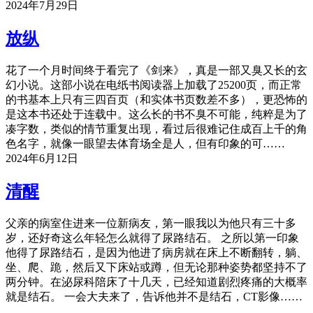
2024年7月29日
放纵
花了一个月时间终于看完了《剑来》，真是一部又臭又长的玄
幻小说。这部小说在电纸书阅读器上加载了25200页，而正常
的书基本上只有三四百页（和实体书页数差不多），更恐怖的
是这本书还处于连载中。这么长的书不臭不可能，纯粹是为了
凑字数，类似的情节重复出现，看过后很难记住成百上千的角
色名字，就像一眼望去体育场全是人，但有印象的可……
2024年6月12日
清醒
父亲的病室住进来一位新病友，第一眼我以为他只有三十多
岁，还好奇这么年轻怎么就得了尿路结石。 之所以第一印象
他得了尿路结石，是因为他进了病房就在床上不断翻转，躺、
坐、爬、跪，然后又下床站或蹲，但无论那种姿势都坚持不了
两分钟。在泌尿科陪床了十几天，已经知道剧烈疼痛的大概率
就是结石。 一会大夫来了，告诉他并不是结石，CT影像……