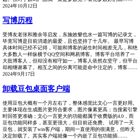
2024年10月12日
写博历程
受博友老张和雅余等启发，东施效颦也水一篇写博的记录文，
毕竟写博是目前消遣的最爱，且也坚持了十几年。 最早写博
具体时间已经不记得，可能和博客的诞生时间相差无几，和绝
大多数人一样纵横于QQ空间和网易博客。博客平台培养了一
大批博客人，但却没有相守如一，博客人依然在坚守，但平台
却相继谢幕了。相互之间的分离可能是命中注定的，博客……
2024年9月17日
卸载豆包桌面客户端
使用豆包大概有一个月左右了，整体感觉比文心一言更好用。
主要体现在生成图片更符合要求，图片像素更高；当搜索引擎
时回答更准确；文心一言更大的功能都属于收费版的4.0，而
豆包功能同样多，甚至更强大，但目前还免费。 试用了一天
豆包，就安装了win客户端，期间一直使用的很满意，但昨天
决定卸载了。其实客户端就像一个内嵌了豆包功能插……