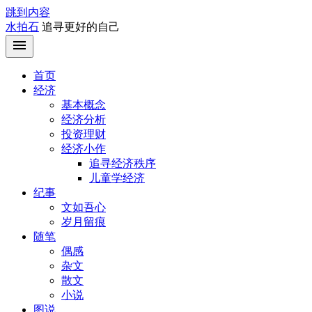
跳到内容
水拍石
追寻更好的自己
首页
经济
基本概念
经济分析
投资理财
经济小作
追寻经济秩序
儿童学经济
纪事
文如吾心
岁月留痕
随笔
偶感
杂文
散文
小说
图说