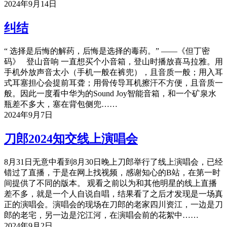
2024年9月14日
纠结
“ 选择是后悔的解药，后悔是选择的毒药。” ——《但丁密
码》 登山音响 一直想买个小音箱，登山时播放喜马拉雅。用
手机外放声音太小（手机一般在裤兜），且音质一般；用入耳
式耳塞担心会提前耳聋；用骨传导耳机擦汗不方便，且音质一
般。因此一度看中华为的Sound Joy智能音箱，和一个矿泉水
瓶差不多大，塞在背包侧兜……
2024年9月7日
刀郎2024知交线上演唱会
8月31日无意中看到8月30日晚上刀郎举行了线上演唱会，已经
错过了直播，于是在网上找视频，感谢知心的B站，在第一时
间提供了不同的版本。 观看之前以为和其他明星的线上直播
差不多，就是一个人自说自唱，结果看了之后才发现是一场真
正的演唱会。演唱会的现场在刀郎的老家四川资江，一边是刀
郎的老宅，另一边是沱江河，在演唱会前的花絮中……
2024年9月2日