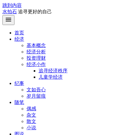
跳到内容
水拍石
追寻更好的自己
首页
经济
基本概念
经济分析
投资理财
经济小作
追寻经济秩序
儿童学经济
纪事
文如吾心
岁月留痕
随笔
偶感
杂文
散文
小说
图说