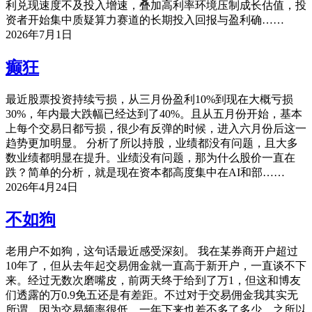
利兑现速度不及投入增速，叠加高利率环境压制成长估值，投
资者开始集中质疑算力赛道的长期投入回报与盈利确……
2026年7月1日
癫狂
最近股票投资持续亏损，从三月份盈利10%到现在大概亏损
30%，年内最大跌幅已经达到了40%。且从五月份开始，基本
上每个交易日都亏损，很少有反弹的时候，进入六月份后这一
趋势更加明显。 分析了所以持股，业绩都没有问题，且大多
数业绩都明显在提升。业绩没有问题，那为什么股价一直在
跌？简单的分析，就是现在资本都高度集中在AI和部……
2026年4月24日
不如狗
老用户不如狗，这句话最近感受深刻。 我在某券商开户超过
10年了，但从去年起交易佣金就一直高于新开户，一直谈不下
来。经过无数次磨嘴皮，前两天终于给到了万1，但这和博友
们透露的万0.9免五还是有差距。不过对于交易佣金我其实无
所谓，因为交易频率很低，一年下来也差不多了多少。之所以