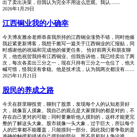
出了卖出决策，但我认为完全不用这么悲观。我认……
2026年1月29日
江西铜业我的小确幸
今天博友雅余老师恭喜我所持的江西铜业涨势不错，同时他催
我赶紧更新博客，我想干脆写一篇关于江西铜业的汇报贴，同
时感谢他的祝福和完成他的催更任务。 恰好前两天和朋友聊
天，他也祝贺我持有江西铜业。但我告诉他，我已经卖出了两
次，每次各卖出三分之一，现在只持有三分之一仓位了，他大
喊可惜，怪我没有拿稳。他是技术流，认为我两次都没有……
2025年11月21日
股民的养成之路
今天在群里聊投资，聊到了股票，发现每个人的认知差异好
大，就像盲人摸象。我自己的观点是大家摸到的都是对的，不
存在自己更对的可能；同时要兼听他人摸到的，这样才能更完
整的了解这头大象。股市就像一头大象，过于巨大，所以每个
人的巴掌都不能覆盖，只能摸到一部分。因此我们要争取的是
准确的触摸和描述自己摸到的部分，而不是和别人争论谁