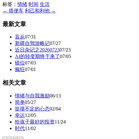
标签：
情绪
时间
生活
← 搭便车
利己和利他 →
最新文章
盲从
07/31
新疆自驾游略记
07/27
近日杂记之20260723
07/23
AI的转变期终于来了
07/05
错位
07/03
癫狂
07/01
相关文章
情绪与自我激励
06/13
简单
05/27
捉摸不定的心态
02/04
幸运
12/05
给孩子最好的投资
11/24
时代
11/02