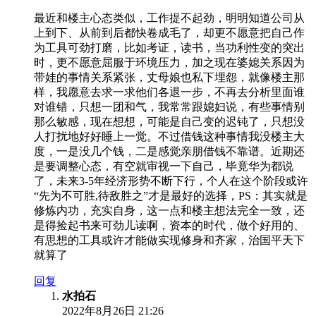
最近和楼主心态类似，工作提不起劲，明明知道公司从
上到下、从前到后都快卷成毛了，却更不愿意把自己作
为工具可劲打磨，比如考证，读书，当功利性变的突出
时，更不愿意屈服于环境压力，加之现在婆媳关系因为
带娃的事情关系紧张，丈母娘也私下埋怨，就像楼主那
样，我愿意去求一求他们各退一步，不再去分析里面谁
对谁错，只想一团和气，我常常跟媳妇说，有些事情别
那么敏感，现在想想，可能是自己变的迟钝了，只想没
人打扰地好好睡上一觉。不过借钱这种事情我没楼主大
度，一是没几个钱，二是感觉亲朋借钱不靠谱。近期还
是要调整心态，有空就审视一下自己，毕竟华为都说
了，未来3-5年经济形势不断下行，个人在这个阶段或许
“先为不可胜,待敌胜之”才是最好的选择，PS：其实就是
修炼内功，充实自身，这一点和楼主想法完全一致，还
是得捡起书来可劲儿读啊，资本的时代，做个好用的、
有思想的工具或许才能做实现修身和齐家，治国平天下
就算了
回复
水拍石
2022年8月26日 21:26