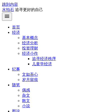
跳到内容
水拍石
追寻更好的自己
首页
经济
基本概念
经济分析
投资理财
经济小作
追寻经济秩序
儿童学经济
纪事
文如吾心
岁月留痕
随笔
偶感
杂文
散文
小说
图说