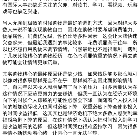
有国际大事都缺乏关注的兴趣。对读书、学习、看视频、玩游
戏等也缺乏兴趣。
当人无聊到极致的时候购物是最好的调剂方式，因为对绝大多
数人来说不能实现购物自由，因此在购物时要考虑消费能力、
物品属性、消费优先级、性价比等多种因素，这会让大脑快速
兴奋起来。但最近我遇到的事比较多，花费明显高于往年，所
以也不想再用购物来调节情绪。当然最近也不是很顺利，遇到
了几次比较糟心的购物经历，在心态明显慎重的情况下再去购
物可能会让情绪更加沉重。
其实购物糟心的最终原因还是缺少钱，如果钱足够多那么就可
以像对很多事那样完全不在乎，那样就不会因此而影响情绪
了。自去年以来收入就明显有了向下的压力，很多亲朋认为在
这种情况下应该更努力的去赚钱，但我一直认为在经济大环境
向下的时候个人赚钱的可能性必然会下降，而随着个人投入时
间的增加边际收入也同时必然下降，双重必然下降会使多投入
的时间收益很低，这其实也是经济危机下绝大多数人感受到幸
福感急剧下降的原因。在这种情况下我认为把时间投入到学习
是收益最高的选择，但这段时间我也很难坚持学习，因为很多
事情不断扰动着心绪，让内心一直无法平静。