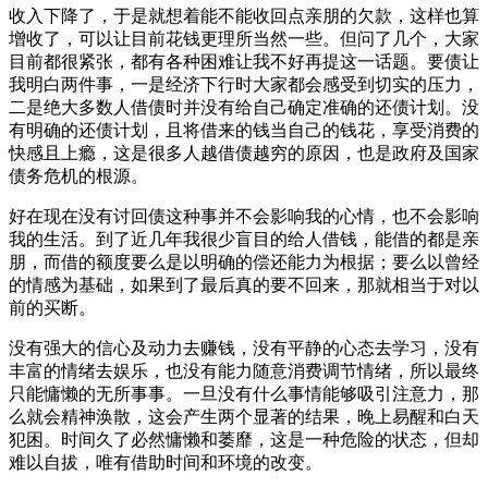
收入下降了，于是就想着能不能收回点亲朋的欠款，这样也算
增收了，可以让目前花钱更理所当然一些。但问了几个，大家
目前都很紧张，都有各种困难让我不好再提这一话题。要债让
我明白两件事，一是经济下行时大家都会感受到切实的压力，
二是绝大多数人借债时并没有给自己确定准确的还债计划。没
有明确的还债计划，且将借来的钱当自己的钱花，享受消费的
快感且上瘾，这是很多人越借债越穷的原因，也是政府及国家
债务危机的根源。
好在现在没有讨回债这种事并不会影响我的心情，也不会影响
我的生活。到了近几年我很少盲目的给人借钱，能借的都是亲
朋，而借的额度要么是以明确的偿还能力为根据；要么以曾经
的情感为基础，如果到了最后真的要不回来，那就相当于对以
前的买断。
没有强大的信心及动力去赚钱，没有平静的心态去学习，没有
丰富的情绪去娱乐，也没有能力随意消费调节情绪，所以最终
只能慵懒的无所事事。一旦没有什么事情能够吸引注意力，那
么就会精神涣散，这会产生两个显著的结果，晚上易醒和白天
犯困。时间久了必然慵懒和萎靡，这是一种危险的状态，但却
难以自拔，唯有借助时间和环境的改变。