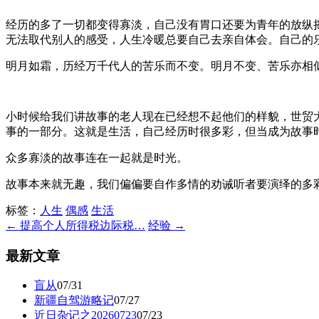
经历的多了一切都变得寡淡，自己没有胃口还要为青年的放纵
无法取代别人的感受，人生冷暖总要自己去亲自体会。自己的
明月如霜，历经万千代人的苦乐而不变。明月不变、苦乐亦相
小时候给我们讲故事的老人现在已经想不起他们的样貌，世贸
事的一部分。这就是生活，自己经历时很多彩，但当成为故事
众多寡淡的故事连在一起就是时光。
故事本来就无趣，我们偏偏要自作多情的劝诫听者要演绎的多
标签：
人生
偶感
生活
← 提高个人所得税边际税…
经验 →
最新文章
盲从
07/31
新疆自驾游略记
07/27
近日杂记之20260723
07/23