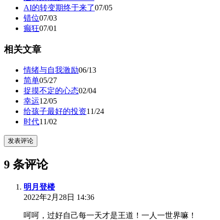
AI的转变期终于来了
07/05
错位
07/03
癫狂
07/01
相关文章
情绪与自我激励
06/13
简单
05/27
捉摸不定的心态
02/04
幸运
12/05
给孩子最好的投资
11/24
时代
11/02
发表评论
9 条评论
明月登楼
2022年2月28日 14:36
呵呵，过好自己每一天才是王道！一人一世界嘛！