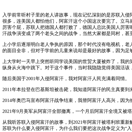
入学前常听村子里的老人讲故事，现在记忆深刻的是苏联入侵
很多，连美国人都怕他们，阿富汗这个小国这次要完了。立马
厉害个屁，苏联人把德国人都打败了，德国人总比美国人厉害
汗战争演变成了两个老头之间的战争，当然大家都是同村，甚
上小学后逐渐明白老人争执的原因，那个时代没有电视机，老
的面目全非，但对于学前的儿童来说却是最好的故事，因为足
上大学时一天早上突然听同学说美国的世贸大厦被炸了，我的
纵身从火海中跳下。对于这个事件，当时我隐隐觉得美国活该
随后美国于2001年入侵阿富汗，我对阿富汗人民充满着同情。
2011年本拉登在巴基斯坦被击毙，我知道阿富汗的民主真要到
2014年奥巴马宣布阿富汗战争结束，我替阿富汗人高兴，因
2021年9月美军从阿富汗全部撤离，一个月后阿富汗全境又被
从我听苏联入侵阿富汗的故事，到2021年阿富汗被塔利班重
苏联为什么要入侵阿富汗，为什么我们要把这次战争定义为“入