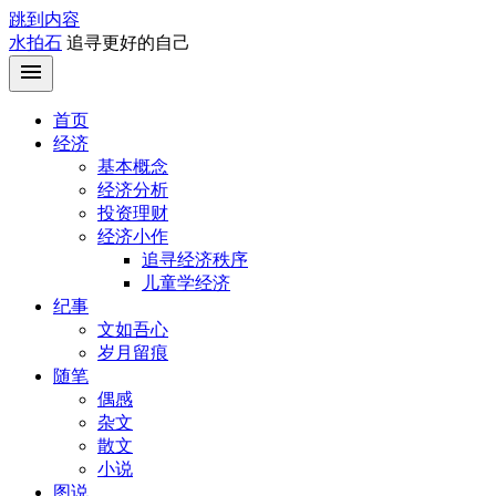
跳到内容
水拍石
追寻更好的自己
首页
经济
基本概念
经济分析
投资理财
经济小作
追寻经济秩序
儿童学经济
纪事
文如吾心
岁月留痕
随笔
偶感
杂文
散文
小说
图说