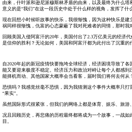
由来，什叶派和逊尼派穆斯林矛盾的由来，以及最终为什么塔
意义的是“我们”在这一段历史中处于什么样的视角，发挥了什
现在回想小时候听故事的快乐，我很惭愧，因为这种快乐是建立
祸同样很惭愧，仇富的心态蒙蔽了我对死难者的同情，那时我
回顾美国入侵阿富汗的20年，美国付出了2.3万亿美元的经
是信仰的胜利？无论如何，美国和阿富汗都为此付出了沉重的
自2020年起的新冠疫情快要拖垮全球经济，经济困境导致了各
能又要迎来极度不稳定。经济压力和政治对峙让每个人都感到
能择机而动、其他国家大概率会当看客，届时我们将何去何从
恐惧吗？我感觉丝毫不恐惧，因为我猜测这个事件大概率只打
“果实”。
虽然国际形式很紧张，但我们的网络上都是体育、娱乐、旅游
况且回顾历史，再悲痛的历程最终都将成为一个故事，一战如
目。