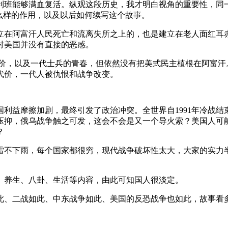
利班能够满血复活。纵观这段历史，我才明白视角的重要性，同
么样的作用，以及以后如何续写这个故事。
在阿富汗人民死亡和流离失所之上的，也是建立在老人面红耳赤的
对美国并没有直接的恶感。
济代价，以及一代士兵的青春，但依然没有把美式民主植根在阿富汗
代价，一代人被仇恨和战争改变。
国利益摩擦加剧，最终引发了政治冲突。全世界自1991年冷战
压抑，俄乌战争触之可发，这会不会是又一个导火索？美国人可
？
雷不下雨，每个国家都很穷，现代战争破坏性太大，大家的实力
、养生、八卦、生活等内容，由此可知国人很淡定。
此、二战如此、中东战争如此、美国的反恐战争也如此，故事看