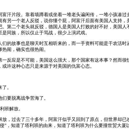
阿富汗片段。靠着墙蹲着或坐着一堆老头谝闲传，一堆小孩凑过
就有另一个老人反驳，说你懂个屁，阿富汗后面有美国人支持，
吧。第二个老头就反驳，德国人是美国人打败的好不好，美国人
至是同族，所以仅止于骂战，很少上演武戏。
人们的故事也是聊天时互相听来的，而一手资料可能是干农活时
够热闹，确实也很热闹。
第一反应是不可能，美国这么强大，那个国家有这本事？然而很
，或许这种心态只是来源于对美国的仇富心态。
来了。
为他们要脱离战争苦海了。
塔利班解放。
新解放，过去了三十多年，阿富汗似乎又回到了原点，但世界却已改
侵”，知道了塔利班的由来，知道了塔利班为什么要撞世贸大厦以