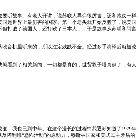
去要听故事。有老人开讲，说苏联人导弹很厉害，还和炮仗一样
美国是世界上最厉害的国家。第一个老头就开始反驳了，说美国
不但打败了德国人，还打败了日本人……于是故事从苏联和阿富
从收音机里听来的，所以注定残缺不全。经过多手演绎后就被改
快就看到了相关新闻，一切都是真的，世贸双子塔真倒了，有人
变，我也已到中年。在这个漫长的过程中我逐渐知道了1979年
及塔利班“恐怖活动”的原动力，穆斯林国家和美式民主矛盾的