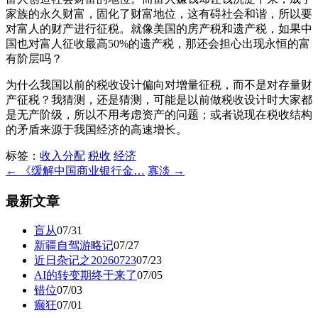
家族的永久财富，固化了财富地位，这有碍社会和谐，所以要
对富人的财产进行征税。就像美国的房产税和遗产税，如果中
国也对富人征收最高50%的遗产税，那还会担心出现永恒的富
有阶层吗？
为什么我国以前的税收设计偏向对增量征税，而不是对存量财
产征税？我猜测，还是猜测，可能是以前做税收设计时大家都
是无产阶级，所以不用考虑资产的问题；或者说现在税收结构
的矛盾来源于我国经济的高速增长。
标签：
收入分配
税收
经济
← 《缓解中国商业银行金…
寡淡 →
最新文章
盲从
07/31
新疆自驾游略记
07/27
近日杂记之20260723
07/23
AI的转变期终于来了
07/05
错位
07/03
癫狂
07/01