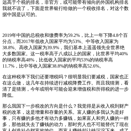
远高于个税的排名，非官方，或可能带有倾向的外国机构排名
我就不说了，下面是世界银行给做的一个税收排名，对这个数
据中国是认可的。
2019年中国的总税收和缴费率为59.2%，比上一年下降4.8个百
分点，而2017年低收入国家平均为53%、中等收入国家为
38.8%、高收入国家为39.9%，我们基本上遥遥领先全世界绝
大多数国家。这一税率高于八成以上的国家，比世界平均40%
的纳税率高48%，比低收入国家的平均53%的纳税率高
11.7%，比中等收入国家38.8%的纳税率高52.6%。
在这种税率下我们还要增税吗？很明显我们要减税，国家也正
在这么做，这几年在持续进行减税降费工作。而且我猜测，看
清了是猜测，今年或明年可能会迎来增值税和所得税的进一步
降低。
那么我国下一步税改的方向是什么？我觉得是从收入税到财产
税的改革，这是增量和存量的关系。富人赚的多我认为是好
事，只有赚的多他才有动力多赚钱，如果富人和穷人赚的一样
多，那他就失去了赚钱的动力，那时穷人也不可能替代了现在
富人创造社会财富的地位。而富人赚钱却让钱沉淀下来，成了