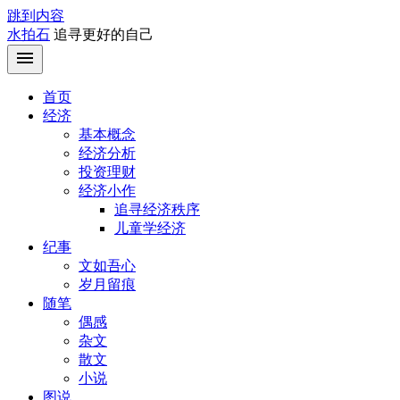
跳到内容
水拍石
追寻更好的自己
首页
经济
基本概念
经济分析
投资理财
经济小作
追寻经济秩序
儿童学经济
纪事
文如吾心
岁月留痕
随笔
偶感
杂文
散文
小说
图说