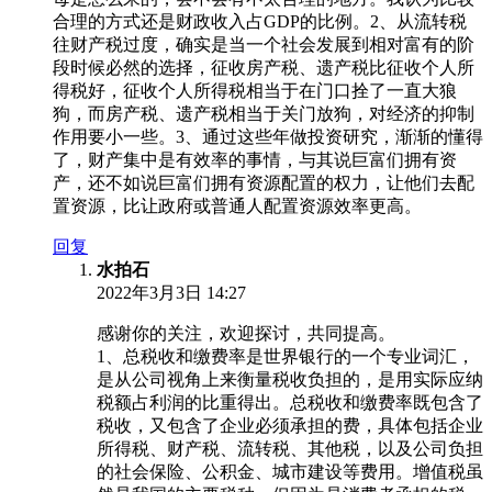
合理的方式还是财政收入占GDP的比例。2、从流转税
往财产税过度，确实是当一个社会发展到相对富有的阶
段时候必然的选择，征收房产税、遗产税比征收个人所
得税好，征收个人所得税相当于在门口拴了一直大狼
狗，而房产税、遗产税相当于关门放狗，对经济的抑制
作用要小一些。3、通过这些年做投资研究，渐渐的懂得
了，财产集中是有效率的事情，与其说巨富们拥有资
产，还不如说巨富们拥有资源配置的权力，让他们去配
置资源，比让政府或普通人配置资源效率更高。
回复
水拍石
2022年3月3日 14:27
感谢你的关注，欢迎探讨，共同提高。
1、总税收和缴费率是世界银行的一个专业词汇，
是从公司视角上来衡量税收负担的，是用实际应纳
税额占利润的比重得出。总税收和缴费率既包含了
税收，又包含了企业必须承担的费，具体包括企业
所得税、财产税、流转税、其他税，以及公司负担
的社会保险、公积金、城市建设等费用。增值税虽