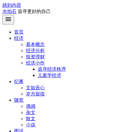
跳到内容
水拍石
追寻更好的自己
首页
经济
基本概念
经济分析
投资理财
经济小作
追寻经济秩序
儿童学经济
纪事
文如吾心
岁月留痕
随笔
偶感
杂文
散文
小说
图说