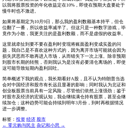
以我将股票投资的年化收益定在10%，即使在预期大盘要处于
慢牛时也不激进。
如果将基期定为10月9日，那么我的盈利数额基本持平，但仓
位翻了一番，所以收益率减半了。但这只是一种数字游戏，毕
竟作为小散，我更关注的是盈利数额，而不是虚假的收益率。
这里就牵扯到要不要在盈利时变现将账面盈利变成实盈的问
题，我自己是不喜欢这种方式的，因为离开市场可能就会因为
损失厌恶而不敢再进入市场，从而错失下一次上涨。除非预期
到股市长期的转熊，否则我认为是没有必要清仓离场的，即使
这可能导致短期内盈利回吐。
简单概述下我的观点，我长期看好A股，且不认为特朗普当选
会对中国经济和股市有长远且显著的影响；同时我认为北证和
创业板股票当前具有一定风险，尽管他们依然上涨强劲；鉴于
对股市及经济的宏观认知，我会继续满仓持有股票，甚至会继
续加仓；这种趋势可能会持续到明年3月份，到时再根据情况
进一步调整。
标签：
投资
经济
股市
← 零元购与民主
杂记和小思 →