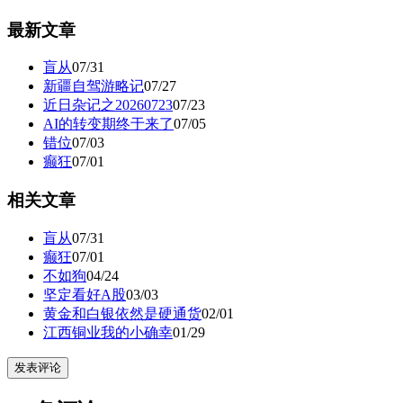
最新文章
盲从
07/31
新疆自驾游略记
07/27
近日杂记之20260723
07/23
AI的转变期终于来了
07/05
错位
07/03
癫狂
07/01
相关文章
盲从
07/31
癫狂
07/01
不如狗
04/24
坚定看好A股
03/03
黄金和白银依然是硬通货
02/01
江西铜业我的小确幸
01/29
发表评论