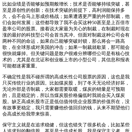
比如业绩是否能够如预期般增长；技术是否能够持续突破，甚
至是原创性的创新；在技术突破的前提下，高利润能保持多
久，会不会马上形成价格战；如果遭遇更严重的外部制裁，他
们会如何发展；这些都导致了我不会买这种50甚至是上百倍市
盈率公司的股票。接着说大家最为关心的制裁，在制裁时现在
涨的最好的科技型公司会首当其冲。但面对制裁这种公司会有
两种不同的命运，如果自己能够突破封锁，那么将会一路高
歌，在全球形成对美国的冲击；如果一制裁就歇菜，那可能会
很快就爆掉。但关键问题是散户很难分辨哪些公司是有核心技
术的，尤其是在北证和创业板上市的小型公司，其信息和报表
可能都迷雾重重。
不确定性是我不碰所谓的高成长性公司股票的原因，这也是我
只买传统行业的原因。比如煤炭股，到了冬天无论经济好坏，
无论外部是否制裁，大家都需要取暖，煤炭的销量是可预期
的，且是稳定的，所以当煤炭股价格偏低时我就会买入煤炭
股。缺乏高成长股市正是低估值传统企业股票的价值所在，没
有故事更稳定，我只需要赚他价值回归的钱，从来不期望他们
会高成长给我带来惊喜。
保守主义就是在追求稳健，但这也错失了很多机会，比如某些
人追求到的翻倍股，甚至是十倍成长股。我是保守主义者，所