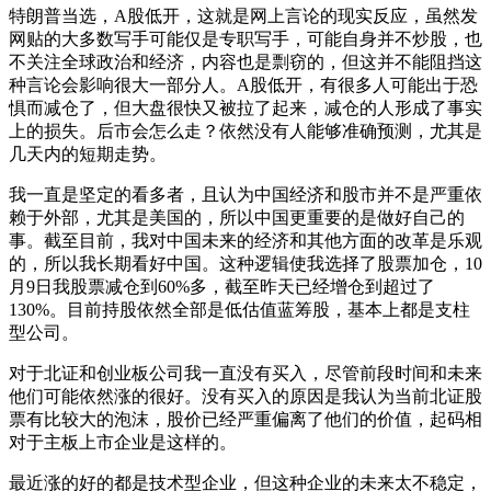
特朗普当选，A股低开，这就是网上言论的现实反应，虽然发
网贴的大多数写手可能仅是专职写手，可能自身并不炒股，也
不关注全球政治和经济，内容也是剽窃的，但这并不能阻挡这
种言论会影响很大一部分人。A股低开，有很多人可能出于恐
惧而减仓了，但大盘很快又被拉了起来，减仓的人形成了事实
上的损失。后市会怎么走？依然没有人能够准确预测，尤其是
几天内的短期走势。
我一直是坚定的看多者，且认为中国经济和股市并不是严重依
赖于外部，尤其是美国的，所以中国更重要的是做好自己的
事。截至目前，我对中国未来的经济和其他方面的改革是乐观
的，所以我长期看好中国。这种逻辑使我选择了股票加仓，10
月9日我股票减仓到60%多，截至昨天已经增仓到超过了
130%。目前持股依然全部是低估值蓝筹股，基本上都是支柱
型公司。
对于北证和创业板公司我一直没有买入，尽管前段时间和未来
他们可能依然涨的很好。没有买入的原因是我认为当前北证股
票有比较大的泡沫，股价已经严重偏离了他们的价值，起码相
对于主板上市企业是这样的。
最近涨的好的都是技术型企业，但这种企业的未来太不稳定，