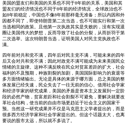
美国的盟友们和美国的关系也不同于8年前的关系，美国和其
盟友们的经济情况也不同于8年前的经济情况，全球政治也不
如8年前稳定，中国也不像8年前那样毫无准备；所以内因和外
因都不同了，即使特朗普第二次当选，也不可能实行和第一次
当选相同的政策。且他第一次执政其实是失败的，没有实现退
圈让美国伟大的梦想，反而导致了社会的分裂，从而折羽于第
二次选举。这次特朗普当选，证明美国人对民主党执政也不
满。
四年前对共和党不满，四年后对民主党不满，可能未来的四年
后又会对共和党不满；因此对政党不满可能成为未来美国民众
情绪的主旋律。这种不满反映在民众对贫富差距的扩大，社会
福利的不及预期，种族割裂的加剧，美国国际影响力的衰退等
多方面情绪输出。无论是具体的来源于哪方面，总之美国的整
体发展已经失速，民众失去了一往无前的信心。借用社会学家
和经济学家的研究成果，美国的矛盾是资本主义发展到一定阶
段的必然产物，贫富差距和社会割裂不可避免，要解决就要改
革社会结构，使当前的自由市场更趋近于社会主义的国家干
预。当然这一研究成果并不仅是马克思主义学者提出的，而是
很多西方经济学家和社会学家提出的。但这个话题太大，也离
要说的股市太远，所以就不多说了。