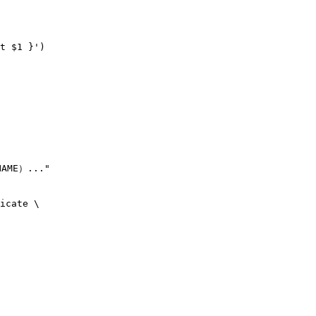
t $1 }')

ME）..."

icate \
