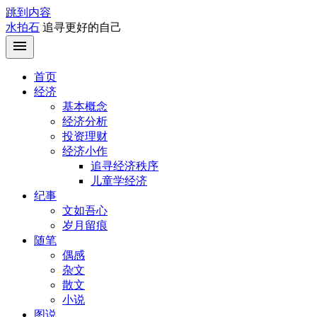
跳到内容
水拍石
追寻更好的自己
首页
经济
基本概念
经济分析
投资理财
经济小作
追寻经济秩序
儿童学经济
纪事
文如吾心
岁月留痕
随笔
偶感
杂文
散文
小说
图说