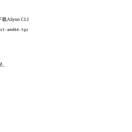
iyun CLI
st-amd64.tgz

路径。