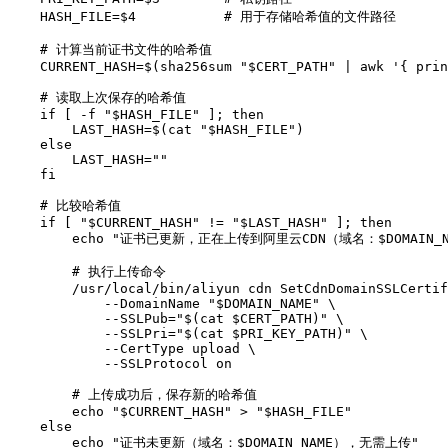
    HASH_FILE=$4           # 用于存储哈希值的文件路径

    # 计算当前证书文件的哈希值

    CURRENT_HASH=$(sha256sum "$CERT_PATH" | awk '{ prin
    # 读取上次保存的哈希值

    if [ -f "$HASH_FILE" ]; then

        LAST_HASH=$(cat "$HASH_FILE")

    else

        LAST_HASH=""

    fi

    # 比较哈希值

    if [ "$CURRENT_HASH" != "$LAST_HASH" ]; then

        echo "证书已更新，正在上传到阿里云CDN（域名：$DOMAIN_NA
        # 执行上传命令

        /usr/local/bin/aliyun cdn SetCdnDomainSSLCertif
            --DomainName "$DOMAIN_NAME" \

            --SSLPub="$(cat $CERT_PATH)" \

            --SSLPri="$(cat $PRI_KEY_PATH)" \

            --CertType upload \

            --SSLProtocol on

        # 上传成功后，保存新的哈希值

        echo "$CURRENT_HASH" > "$HASH_FILE"

    else

        echo "证书未更新（域名：$DOMAIN_NAME），无需上传"
