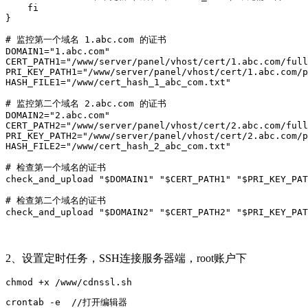
    fi

}

# 监控第一个域名 1.abc.com 的证书

DOMAIN1="1.abc.com"

CERT_PATH1="/www/server/panel/vhost/cert/1.abc.com/full
PRI_KEY_PATH1="/www/server/panel/vhost/cert/1.abc.com/p
HASH_FILE1="/www/cert_hash_1_abc_com.txt"

# 监控第二个域名 2.abc.com 的证书

DOMAIN2="2.abc.com"

CERT_PATH2="/www/server/panel/vhost/cert/2.abc.com/full
PRI_KEY_PATH2="/www/server/panel/vhost/cert/2.abc.com/p
HASH_FILE2="/www/cert_hash_2_abc_com.txt"

# 检查第一个域名的证书

check_and_upload "$DOMAIN1" "$CERT_PATH1" "$PRI_KEY_PAT
# 检查第二个域名的证书

check_and_upload "$DOMAIN2" "$CERT_PATH2" "$PRI_KEY_PAT
2、设置定时任务，SSH连接服务器端，root账户下
chmod +x /www/cdnssl.sh
crontab -e  //打开编辑器