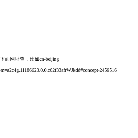
下面网址查，比如cn-beijing
es?spm=a2c4g.11186623.0.0.c62f33afrWJkdd#concept-2459516