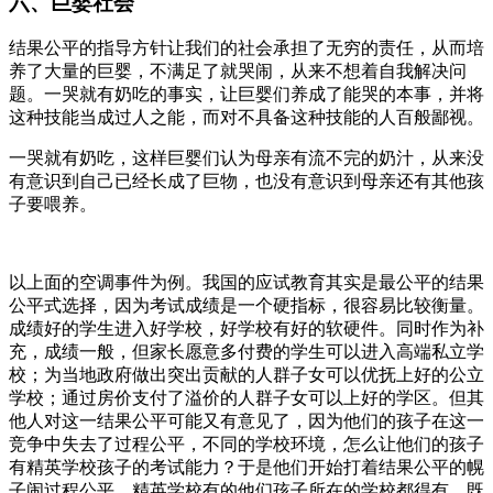
六、巨婴社会
结果公平的指导方针让我们的社会承担了无穷的责任，从而培
养了大量的巨婴，不满足了就哭闹，从来不想着自我解决问
题。一哭就有奶吃的事实，让巨婴们养成了能哭的本事，并将
这种技能当成过人之能，而对不具备这种技能的人百般鄙视。
一哭就有奶吃，这样巨婴们认为母亲有流不完的奶汁，从来没
有意识到自己已经长成了巨物，也没有意识到母亲还有其他孩
子要喂养。
以上面的空调事件为例。我国的应试教育其实是最公平的结果
公平式选择，因为考试成绩是一个硬指标，很容易比较衡量。
成绩好的学生进入好学校，好学校有好的软硬件。同时作为补
充，成绩一般，但家长愿意多付费的学生可以进入高端私立学
校；为当地政府做出突出贡献的人群子女可以优抚上好的公立
学校；通过房价支付了溢价的人群子女可以上好的学区。但其
他人对这一结果公平可能又有意见了，因为他们的孩子在这一
竞争中失去了过程公平，不同的学校环境，怎么让他们的孩子
有精英学校孩子的考试能力？于是他们开始打着结果公平的幌
子闹过程公平，精英学校有的他们孩子所在的学校都得有。既