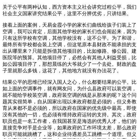
关于公平有两种认知，西方资本主义社会讲究过程公平，我们
社会主义国家讲究结果公平，这里不分辨优劣，只讲结果。
接着上面的案例，天易金霞小学的家长们曲线给孩子们装上了
空调，我可以肯定，后面其他学校的家长们也会闹起来，因为
只有这所学校有空调，其他学校没有，这不公平。为了和谐，
最终所有学校都会装上空调，但这笔原本县财政不能承担的支
出从哪里来？只能是拆借其他项目的，比如修路、修公园、建
医院等的预算。其他项目停了，必然会有其他人利益受损，比
如公园项目停了，那想晨练的大爷就少了一个去处。财政的盘
子里就那么多钱，这花了，其他地方就没有办法花了。
结果公平的思维已经深入国人之心，什么都要结果的公平。比
如上面的空调事件，就有网友问，为什么县政府可以装空调，
就不能给学校装空调，政府装空调的钱是从那来的呢？这个问
题其实很简单，自从国家出现以来政府都是必须的，但义务教
育从来都不是必须的，所以政府在国家的优先级中最高，即使
没有其他的一切，也必须有维持政府运转的支持。其次，政府
职员也是一名工作者，在我国甚至是海选的优秀人才，他们的
直接竞争对手是企业等，如果政府的工作环境太差，那么政府
职员可能就跳槽了，这和企业待遇差员工跳槽一个道理。但义