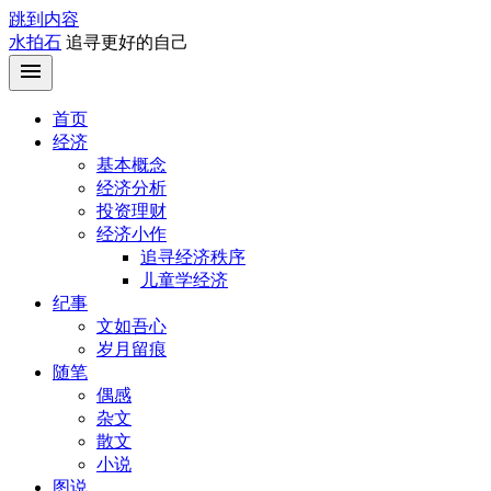
跳到内容
水拍石
追寻更好的自己
首页
经济
基本概念
经济分析
投资理财
经济小作
追寻经济秩序
儿童学经济
纪事
文如吾心
岁月留痕
随笔
偶感
杂文
散文
小说
图说