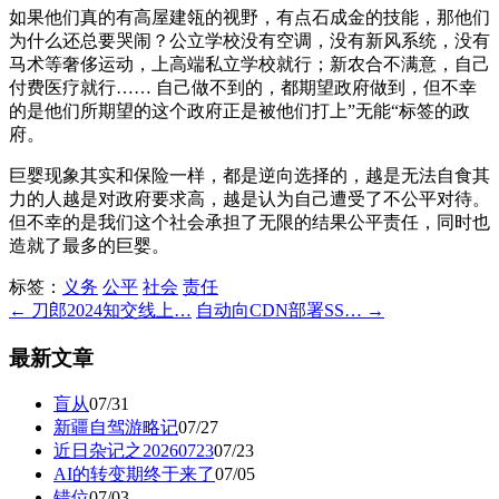
如果他们真的有高屋建瓴的视野，有点石成金的技能，那他们
为什么还总要哭闹？公立学校没有空调，没有新风系统，没有
马术等奢侈运动，上高端私立学校就行；新农合不满意，自己
付费医疗就行…… 自己做不到的，都期望政府做到，但不幸
的是他们所期望的这个政府正是被他们打上”无能“标签的政
府。
巨婴现象其实和保险一样，都是逆向选择的，越是无法自食其
力的人越是对政府要求高，越是认为自己遭受了不公平对待。
但不幸的是我们这个社会承担了无限的结果公平责任，同时也
造就了最多的巨婴。
标签：
义务
公平
社会
责任
← 刀郎2024知交线上…
自动向CDN部署SS… →
最新文章
盲从
07/31
新疆自驾游略记
07/27
近日杂记之20260723
07/23
AI的转变期终于来了
07/05
错位
07/03