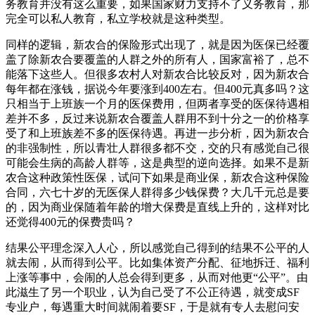
务教育并没有这么重要，如果国家财力支持不了义务教育，那
完全可以私人教育，私立学校就是这种类型。
同样的逻辑，新农合的保险形式出现了，就是因为医保已经覆
盖了除新农合要覆盖的人群之外的所有人，国家富裕了，总不
能落下这些人。但很多农村人对新农合比较反对，因为新农合
每年都在涨钱，据说今年要涨到400左右。但400元真多吗？这
只相当于上班族一个月的医保费用，但两者享受的医保待遇相
差并不多，反过来说新农合覆盖人群用不到十分之一的价格享
受了和上班族差不多的医保待遇。再进一步分析，因为新农合
的非强制性，所以青壮人群很多都不交，交的只有感觉自己很
可能会生病的高龄人群等，这是典型的逆向选择。如果不是新
农合这种政策性医保，试问下如果是商业保，新农合这种保险
合同，六七十岁的无医保人群得多少钱保费？大几千元总是要
的，因为商业保随着年龄的增大保费是直线上升的，这样对比
还觉得400元的保费贵吗？
结果公平理念深入人心，所以感觉自己得到的结果不公平的人
就去闹，从而得到公平。比如集体资产分配、征地拆迁、福利
上涨等事中，会闹的人总会得到更多，从而对他更“公平”。由
此滋生了另一个职业，认为自己受了不公正待遇，就变成SF
专业户，每遇重大时间就闹着要SF，于是就有专人去慰问安