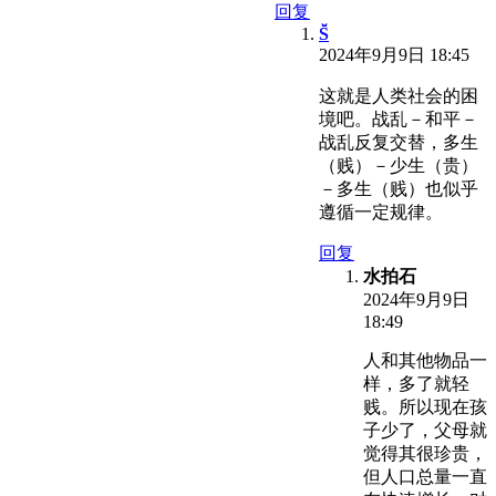
回复
S̆̈
2024年9月9日 18:45
这就是人类社会的困
境吧。战乱－和平－
战乱反复交替，多生
（贱）－少生（贵）
－多生（贱）也似乎
遵循一定规律。
回复
水拍石
2024年9月9日
18:49
人和其他物品一
样，多了就轻
贱。所以现在孩
子少了，父母就
觉得其很珍贵，
但人口总量一直