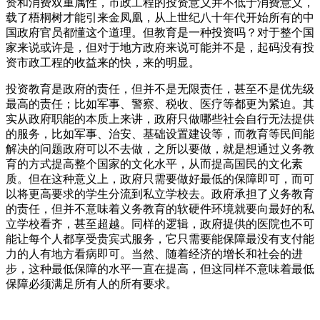
资和消费双重属性，市政工程的投资意义并不低于消费意义，
载了梧桐树才能引来金凤凰，从上世纪八十年代开始所有的中
国政府官员都懂这个道理。但教育是一种投资吗？对于整个国
家来说或许是，但对于地方政府来说可能并不是，起码没有投
资市政工程的收益来的快，来的明显。
投资教育是政府的责任，但并不是无限责任，甚至不是优先级
最高的责任；比如军事、警察、税收、医疗等都更为紧迫。其
实从政府职能的本质上来讲，政府只做哪些社会自行无法提供
的服务，比如军事、治安、基础设置建设等，而教育等民间能
解决的问题政府可以不去做，之所以要做，就是想通过义务教
育的方式提高整个国家的文化水平，从而提高国民的文化素
质。但在这种意义上，政府只需要做好最低的保障即可，而可
以将更高要求的学生分流到私立学校去。政府承担了义务教育
的责任，但并不意味着义务教育的软硬件环境就要向最好的私
立学校看齐，甚至超越。同样的逻辑，政府提供的医院也不可
能让每个人都享受贵宾式服务，它只需要能保障最没有支付能
力的人有地方看病即可。当然、随着经济的增长和社会的进
步，这种最低保障的水平一直在提高，但这同样不意味着最低
保障必须满足所有人的所有要求。