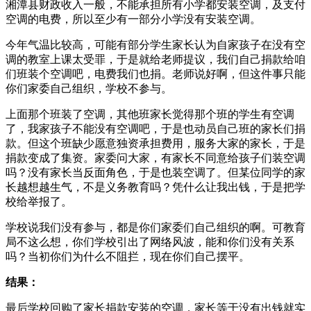
湘潭县财政收入一般，不能承担所有小学都安装空调，及支付
空调的电费，所以至少有一部分小学没有安装空调。
今年气温比较高，可能有部分学生家长认为自家孩子在没有空
调的教室上课太受罪，于是就给老师提议，我们自己捐款给咱
们班装个空调吧，电费我们也捐。老师说好啊，但这件事只能
你们家委自己组织，学校不参与。
上面那个班装了空调，其他班家长觉得那个班的学生有空调
了，我家孩子不能没有空调吧，于是也动员自己班的家长们捐
款。但这个班缺少愿意独资承担费用，服务大家的家长，于是
捐款变成了集资。家委问大家，有家长不同意给孩子们装空调
吗？没有家长当反面角色，于是也装空调了。但某位同学的家
长越想越生气，不是义务教育吗？凭什么让我出钱，于是把学
校给举报了。
学校说我们没有参与，都是你们家委们自己组织的啊。可教育
局不这么想，你们学校引出了网络风波，能和你们没有关系
吗？当初你们为什么不阻拦，现在你们自己摆平。
结果：
最后学校回购了家长捐款安装的空调，家长等于没有出钱就实