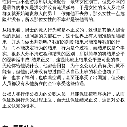
性因一点不会游泳所以无法配合，最终女性溺亡。但更不幸的
是最终的事实是洪水并没有淹没孤岛，于是女性的亲人及吃瓜
群众就开始谴责救人的男士，假如他不去救，那么女性一点危
险都没有，所以那位女性的不幸都是被他害的。
从结果看，男士的救人行为就是不正义的，这也是其他人谴责
他的原因。但问题的关键在于，这个世界上有人能准确预测结
果，并从而做出判断吗？我们的判断结果只能指导我们的行
为，而不能决定行为的结果；行为是个过程，而结果仅是个事
实。很多人分不清过程和结果的区别，所以简单的将结果公平
的逻辑延申成“结果正义“，这是比讹上结果公平更可悲的事。
无论你给他说什么，他都会回答，为什么公职人员有我们就不
能有，但他们从来没有想过自己从自己上班的私企也领了工
资，也拿了福利，也吹着空调，甚至还享受了出国游，但公职
人员都没有从他所在的企业享受这些待遇。
公权力和行使公权力的公职人员，只能保证按程序执行，从而
保证政府行为的过程正义，而无法保证结果正义，这是对公权
正义认知的根本。