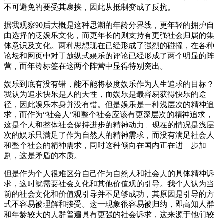
不可避免的要受其裹挟，因此从抵制变成了反抗。
据我观察90后大概是这种思潮的年龄分界线，更年轻的拥护自
由选择的泛娱乐文化，而更年长的则支持有更强社会归属的集
体意识及文化。两种思想现在已经形成了强烈的碰撞，在各种
论坛和网页中对于放纵式娱乐的评论已经形成了两个明显的阵
营，而年龄标签在这两个阵营中显得特别突出。
娱乐到底有没有错，能不能将极度娱乐作为人生追求的目标？
我认为追求快乐是人的天性，而娱乐是最容易获得快乐的途
径，因此娱乐本身并没有错。但是娱乐是一种浅层次的精神追
求，而作为“社会人”和整个社会应该有更深层次的精神追求，
这是个人和整体社会保持进步的精神动力。现在的情况是浅层
次的娱乐只满足了作为自然人的精神需求，而没有满足社会人
和整个社会的精神需求，同时这种倾向在国内正在进一步加
剧，这是矛盾的本质。
但是作为个人很难区分自己作为自然人和社会人的具体精神诉
求，这时就需要社会文化和其他价值观的引导。我个人认为当
前的社会文化和价值观引导并不足够成功，其原因是引导的方
式不容易被理解和接受。这一现象很容易被归纳，即高知人群
和年龄较大的人群普遍具有更强的社会诉求，这来源于他们较