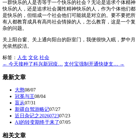
一群快乐的人是否等于一个快乐的社会？无论是追求个体精神
快乐的人，还是追求社会属性精神快乐的人，作为个体他们都
是快乐的，但组成一个社会他们可能就是对立的。要不要把所
有人都教育成具有高尚社会情操的人，怎么教育，这是一个复
杂的问题。
关上阳台窗、关上通向阳台的卧室门，我便很快入眠，梦中月
光依然皎洁。
标签：
人生
文化
社会
← 今天接种了科兴新冠疫…
支付宝强制开通快捷支… →
最新文章
大憨
08/07
冠冕与王
08/04
盲从
07/31
新疆自驾游略记
07/27
近日杂记之20260723
07/23
AI的转变期终于来了
07/05
相关文章