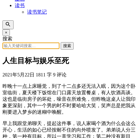
读书
读书笔记
×
搜索
搜索
人生目标与娱乐至死
2021年5月22日
1811 字
9 评论
昨晚十一点上床睡觉，到了十二点多还无法入眠，因为这个卧
室临街，夏天楼下饭馆在门口露天放置餐桌，有人饮酒高谈。
这也是临街房子的坏处，噪音在所难免，但昨晚这桌人让我印
象更深刻，其中一个男的时不时要哈哈大笑，笑声总是把我从
刚要进入梦乡的迷糊中唤醒。
早上我跟堂弟聊天，提起这件事，说人家喝个酒为什么会这么
开心，生活的如心已经按耐不住的向外喷发了。弟弟说人分三
种，第一种有目标，所以一直学习和工作；第二种没有新目