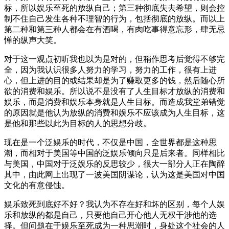
标，所以娱乐至死的放纵自己；第三种彻底失去希望，则会控
制不住自己发生各种不理智的行为，包括彻底的放纵。而以上
第二种和第三种人都会在有酒喝，有肉吃事得意忘形，肆无忌
惮的纵声大笑。
对于这一观点初听我也以为是对的，但稍作思考后觉得不够完
全，因为我认识很多人努力的学习，努力的工作，很有上进
心，但上进的目的或结果却是为了赚取更多的钱，然后随心所
欲的消费和娱乐。所以说不是没有了人生目标才放纵的消费和
娱乐，而是消费和娱乐本身就是人生目标。而造成我堂弟错觉
的原因就是他认为放纵的消费和娱乐不应该成为人生目标，这
是他和那些以此为目标的人的思想分歧。
现在是一个泛娱乐的时代，不仅是中国，全世界都是这种思
潮，而相对于美国等中国的泛娱乐倾向只是后来者。同样相比
与美国，中国对于泛娱乐的反思较少，很大一部分人正在陶醉
其中，由此网上出现了一波美国阴谋论，认为这是美国对中国
文化的有意侵蚀。
娱乐致死到底好不好？我认为不存在好和坏的区别，每个人娱
乐和放纵的都是自己，只要他自己开心他人无权干涉他的选
择。但问题在于娱乐至死成为一种思潮时，身处这个社会的人