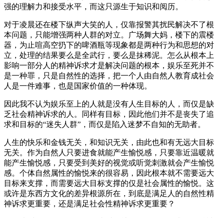
强的理解力和接受水平，而这只源生于知识和阅历。
对于凌晨还在楼下纵声大笑的人，仅靠报警其扰民解决不了根
本问题，只能增强两种人群的对立。广场舞大妈，楼下的震楼
器，为止喧高空扔下的啤酒瓶等现象都是两种行为和思想的对
立，处理的结果要么是全武行，要么是抹稀泥。怎么从根本上
影响一部分人的精神诉求才是解决问题的根本，娱乐至死并不
是一种罪，只是自然性的选择，把一个人由自然人教育成社会
人是一件难事，也是国家价值的一种体现。
因此我不认为娱乐至上的人就是没有人生目标的人，而仅是缺
乏社会精神诉求的人。同样有目标，因此他们并不是丧失了追
求和目标的“迷失人群”，而仅是陷入迷梦不自知的无助者。
人生的快乐和金钱无关，和知识无关，由此也和有无远大目标
无关。作为自然人只要进食就能产生愉悦感，只要靠近温暖就
能产生愉悦感，只要受到美好的视觉或听觉刺激就会产生愉悦
感。个体自然属性的愉悦来的很容易，因此根本就不需要远大
目标来支撑，而需要远大目标支撑的仅是社会属性的愉悦。这
或许是东西方文化的差异根源所在，到底是满足人的自然性精
神诉求更重要，还是满足社会性精神诉求更重要？