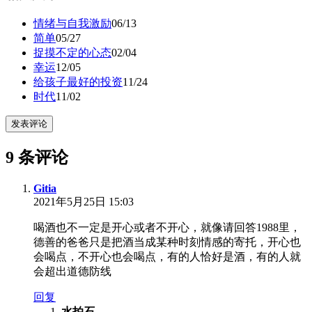
情绪与自我激励
06/13
简单
05/27
捉摸不定的心态
02/04
幸运
12/05
给孩子最好的投资
11/24
时代
11/02
发表评论
9 条评论
Gitia
2021年5月25日 15:03
喝酒也不一定是开心或者不开心，就像请回答1988里，
德善的爸爸只是把酒当成某种时刻情感的寄托，开心也
会喝点，不开心也会喝点，有的人恰好是酒，有的人就
会超出道德防线
回复
水拍石