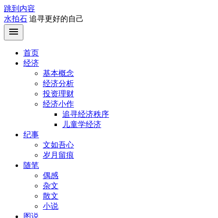
跳到内容
水拍石
追寻更好的自己
首页
经济
基本概念
经济分析
投资理财
经济小作
追寻经济秩序
儿童学经济
纪事
文如吾心
岁月留痕
随笔
偶感
杂文
散文
小说
图说