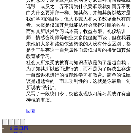
人的悲哀，易受或然因素的诱导从崇拜转向蔑视或
诋毁，或反之；弄不清为什么要诋毁就如同弄不明
白为什么要崇拜一样。知其然，并知其所以然才是
我们学习的目标，但大多数人和大多数场合只有前
者。大概是仅知其然就能从社会获得对应的收益，
而知其所以然学习成本高，收益有限。礼仪培训
师、情感咨询师等职业大多能侃侃而谈，但在我看
来他们大多和路边饮酒阔谈的人没有什么区别，都
是为了生存这一自然属性而最低限度的接受知其然
教育或学习。
社会人所接受的教育与知识应该是为了超越自我，
为了知其所以然而进行的，而不是为了解决生存这
一自然诉求进行的技能性学习和教育。简单的说应
该是超越性的，而非功利性的，这就是你最后一句
所说的“洗礼”。
又写了一段绕口令，突然发现练习练习我或许有当
神棍的潜质。
回复
文章归档