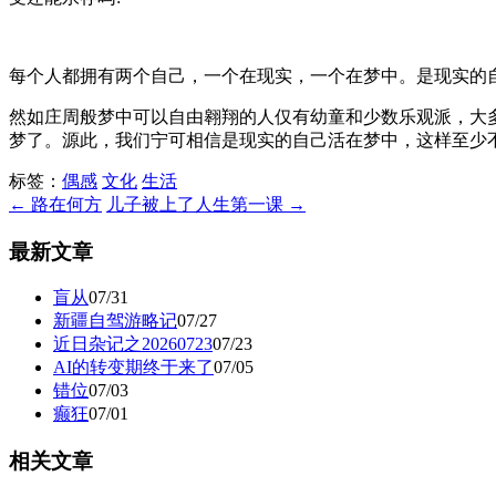
每个人都拥有两个自己，一个在现实，一个在梦中。是现实的
然如庄周般梦中可以自由翱翔的人仅有幼童和少数乐观派，大
梦了。源此，我们宁可相信是现实的自己活在梦中，这样至少
标签：
偶感
文化
生活
← 路在何方
儿子被上了人生第一课 →
最新文章
盲从
07/31
新疆自驾游略记
07/27
近日杂记之20260723
07/23
AI的转变期终于来了
07/05
错位
07/03
癫狂
07/01
相关文章