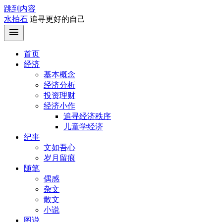
跳到内容
水拍石
追寻更好的自己
首页
经济
基本概念
经济分析
投资理财
经济小作
追寻经济秩序
儿童学经济
纪事
文如吾心
岁月留痕
随笔
偶感
杂文
散文
小说
图说