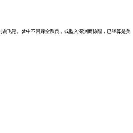
别说飞翔。梦中不因踩空跌倒，或坠入深渊而惊醒，已经算是美