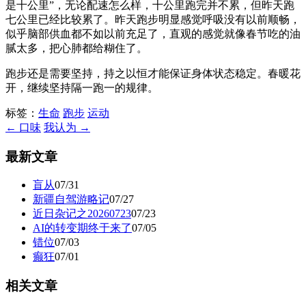
是十公里”，无论配速怎么样，十公里跑完并不累，但昨天跑
七公里已经比较累了。昨天跑步明显感觉呼吸没有以前顺畅，
似乎脑部供血都不如以前充足了，直观的感觉就像春节吃的油
腻太多，把心肺都给糊住了。
跑步还是需要坚持，持之以恒才能保证身体状态稳定。春暖花
开，继续坚持隔一跑一的规律。
标签：
生命
跑步
运动
← 口味
我认为 →
最新文章
盲从
07/31
新疆自驾游略记
07/27
近日杂记之20260723
07/23
AI的转变期终于来了
07/05
错位
07/03
癫狂
07/01
相关文章