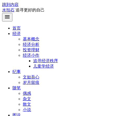
跳到内容
水拍石
追寻更好的自己
首页
经济
基本概念
经济分析
投资理财
经济小作
追寻经济秩序
儿童学经济
纪事
文如吾心
岁月留痕
随笔
偶感
杂文
散文
小说
图说