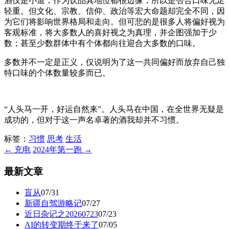
酒仅是小道，作为饮品其地位都很边缘，所以是否合口味无足
轻重。但文化、宗教、信仰、政治等宏大命题却完全不同，因
为它们将影响世界格局和走向。但可悲的是很多人将偏好视为
客观标准，将大多数人的喜好视之为真理，并企图强加于少
数；甚至少数群体中有个体都向往迎合大多数的口味。
多数并不一定是正义，仅说明为了这一共同偏好而放弃自己独
特口味的个体数量较多而已。
“人头马一开，好运自然来”。人头马在中国，在全世界无疑是
成功的，但对于这一声名卓著的酒我却并不习惯。
标签：
习惯
思考
生活
← 充电
2024年第一跑 →
最新文章
盲从
07/31
新疆自驾游略记
07/27
近日杂记之20260723
07/23
AI的转变期终于来了
07/05