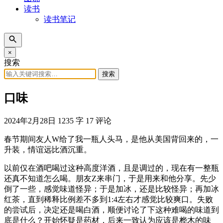
读书
读书笔记
×
搜索
搜索
口味
2024年2月28日
1235 字
17 评论
春节期间友人W给了我一瓶人头马，是他从美国背回来的，一
升装，情谊远比酒沉重。
以前仅在酒吧喝过这种高度洋酒，且是调过的，现在有一整瓶
还真不知道怎么喝。朋友Z来串门，于是用来和他分享。先少
倒了一些，感觉味道怪异；于是加冰，还是比较怪异；再加冰
红茶，直到稀释比例差不多到1:4左右才感觉比较爽口。失败
的尝试后，决定还是喝白酒，顺便讨论了下这种难喝的味道到
底是什么？开始怀疑是药材，后来一致认为应该是桦木的味