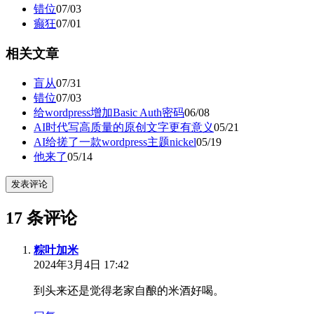
错位
07/03
癫狂
07/01
相关文章
盲从
07/31
错位
07/03
给wordpress增加Basic Auth密码
06/08
AI时代写高质量的原创文字更有意义
05/21
AI给搓了一款wordpress主题nickel
05/19
他来了
05/14
发表评论
17 条评论
粽叶加米
2024年3月4日 17:42
到头来还是觉得老家自酿的米酒好喝。