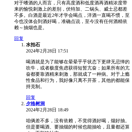
对于嗜酒的人而言，只有高度酒和低度酒再酒精浓度带
来的愉悦刺激上的差别，伏特加、二锅头、威士忌都差
不多。白酒是最近2年才学会喝点，洋酒一直喝不惯，至
今也没体会到酒好喝，准确点说，至今没有任何酒精依
赖～抽烟也是。
回复
水拍石
2024年2月28日 17:51
喝酒就是为了能够在晕晕乎乎状态下更肆无忌惮的
吹牛，或者极度焦虑获得短暂亢奋；如果所有的亢
奋都要靠酒精来刺激，那就成了一种病。对于上瘾
性食品和行为，我好像只离不开茶，其他的都能保
持克制。
回复
夕格树洞
2024年2月28日 18:49
咱俩差不多，没有依赖，不觉得酒好喝，烟好抽。
但是要喝酒、要抽烟的时候也能抽哈，且量都还算