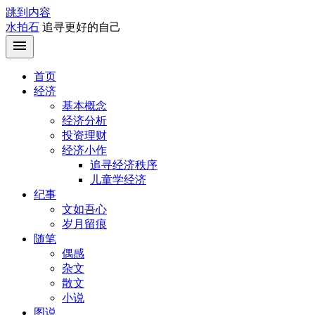
跳到内容
水拍石
追寻更好的自己
首页
经济
基本概念
经济分析
投资理财
经济小作
追寻经济秩序
儿童学经济
纪事
文如吾心
岁月留痕
随笔
偶感
杂文
散文
小说
图说