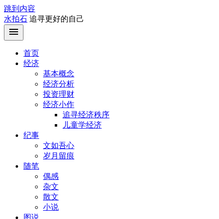
跳到内容
水拍石
追寻更好的自己
首页
经济
基本概念
经济分析
投资理财
经济小作
追寻经济秩序
儿童学经济
纪事
文如吾心
岁月留痕
随笔
偶感
杂文
散文
小说
图说