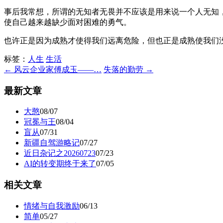
事后我常想，所谓的无知者无畏并不应该是用来说一个人无知
使自己越来越缺少面对困难的勇气。
也许正是因为成熟才使得我们远离危险，但也正是成熟使我们
标签：
人生
生活
← 风云企业家傅成玉——…
失落的勤劳 →
最新文章
大憨
08/07
冠冕与王
08/04
盲从
07/31
新疆自驾游略记
07/27
近日杂记之20260723
07/23
AI的转变期终于来了
07/05
相关文章
情绪与自我激励
06/13
简单
05/27