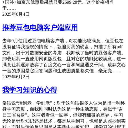
+国补+加京东优惠后果然只要2699.28元。这个价格相当
于……
2025年6月4日
推荐豆包电脑客户端应用
去年9月使用过豆包电脑客户端，对功能比较满意，但豆包在
没有征得我授权的情况下，就遍历我的硬盘，扫描了所有pdf
文件，出于对数据安全的考虑，我卸载了当时的豆包客户端。
卸载后我一直使用网页版豆包，且对它的功能比较满意，这一
满意让我逐渐放弃了百度文心一言和阿里通义千问。放弃文心
一言的原因是它回答问题和生成图质量都欠佳，毫无亮……
2025年6月2日
我学习知识的心得
俗话说“活到老，学到老”；对于这句话很多人认为是指一种终
身学习态度，而我则同时认为这是一种生活态度，类似于“吾
日三省吾身”。这两者看似一回事，但却有细微的差异，学习
无论是针对知识还是技术，都是从学到习，也就是从照抄到实
践；而对生活的反思则是从实践中抽象知识，和学习的过程正