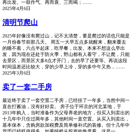
再出发。一鼓作气、再而衰、三而竭；……
2025年4月6日
清明节爬山
2025年好像没有爬过山，记不太清楚，要是爬过的话也只能是
一月份春节前那几天。 周五一大早五点多就醒来，翻来覆去
的睡不着，六点半起床，吃早餐，出发。本来不想这么早出
发，因为现在还处于防火季，野山都有人看守，不让爬，只能
去景区，而景区大多8点才开门，去的早了还要等。再说这段
时间温差还比较大，穿的少早上冷，穿的多中午又热，……
2025年3月6日
卖了一套二手房
最近终于卖了一套空置二手房，已经挂了一年多，当然中间一
直在打酱油，没有好好卖。 房子位于环京的河北某地，于
2013年购入，当时准备作为父母养老的地方，但买入到卖出的
十几年中只住过两年多，其他时间一直空置。从买入到卖出，
基本保本，含购房款加税费及简单修补式的装修。但十几年中
货币已经贬值很多，如果纯粹从投资的角度看，这是一……