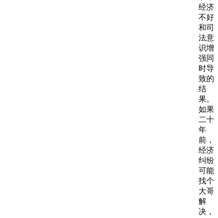
经济
不好
和司
法意
识增
强同
时导
致的
结
果。
如果
二十
年
前，
经济
纠纷
可能
找个
大哥
解
决，