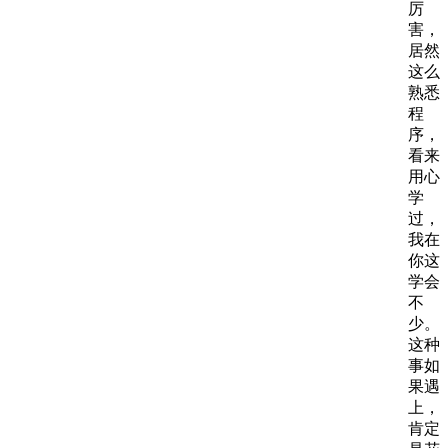
厉
害，
居然
这么
熟悉
程
序，
看来
用心
学
过，
我在
你这
学会
不
少。
这种
事如
果遇
上，
肯定