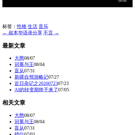
标签：
性格
生活
音乐
← 叔本华语录分享
不言 →
最新文章
大憨
08/07
冠冕与王
08/04
盲从
07/31
新疆自驾游略记
07/27
近日杂记之20260723
07/23
AI的转变期终于来了
07/05
相关文章
大憨
08/07
冠冕与王
08/04
盲从
07/31
错位
07/03