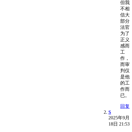
但我
不相
信大
部分
法官
为了
正义
感而
工
作，
而审
判仅
是他
的工
作而
已。
回复
S
2025年9月
18日 21:53