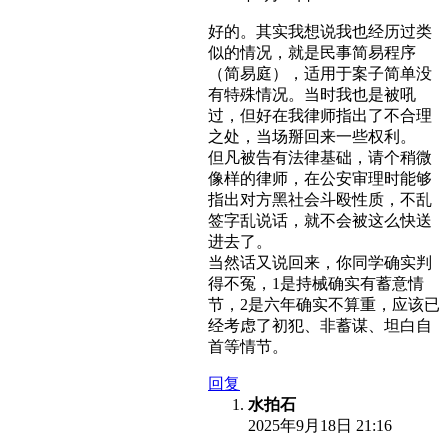
好的。其实我想说我也经历过类
似的情况，就是民事简易程序
（简易庭），适用于案子简单没
有特殊情况。当时我也是被吼
过，但好在我律师指出了不合理
之处，当场掰回来一些权利。
但凡被告有法律基础，请个稍微
像样的律师，在公安审理时能够
指出对方黑社会斗殴性质，不乱
签字乱说话，就不会被这么快送
进去了。
当然话又说回来，你同学确实判
得不冤，1是持械确实有蓄意情
节，2是六年确实不算重，应该已
经考虑了初犯、非蓄谋、坦白自
首等情节。
回复
水拍石
2025年9月18日 21:16