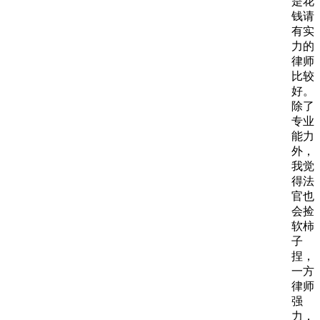
是花
钱请
有实
力的
律师
比较
好。
除了
专业
能力
外，
我觉
得法
官也
会捡
软柿
子
捏，
一方
律师
强
力，