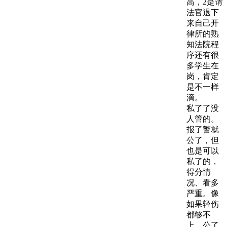
高，2是请
法官退下
来自己开
律所的熟
知法院程
序还有很
多学生在
岗，肯定
是不一样
滴。
私了了没
人管的。
报了警就
公了，但
也是可以
私了的，
得分情
况、看多
严重。像
如果轻伤
都够不
上，公了