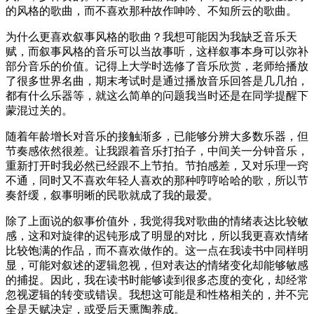
的风格的歌曲，而不喜欢那种故作呻吟、不知所云的歌曲。
为什么更喜欢叙事风格的歌曲？我想可能因为我缺乏音乐天
赋，而叙事风格的音乐可以当故事听，这样叙事本身可以弥补
部分音乐的价值。记得上大学时选修了音乐欣赏，老师给播放
了很多世界名曲，期末考试时是通过播放音乐回答是几几拍，
都有什么乐器等，就这么简单的问题我当时还是在同学提醒下
蒙混过关的。
随着年龄增长对音乐的接触渐多，已能够分辨大多数乐器，但
节奏感依然很差。让我跟着音乐打拍子，中间关一分钟音乐，
重新打开时我必然已经跟不上节拍。节拍感差，又对乐理一窍
不通，同时又不喜欢年轻人喜欢的那种哼哼哈哈的歌，所以节
奏舒缓，叙事明晰的民歌就成了我的最爱。
除了上面说的叙事价值外，我觉得我对歌曲的情绪表达比较敏
感，这和对旋律的迟钝形成了明显的对比，所以我更喜欢情绪
比较饱满的作品，而不喜欢做作的。这一点在我读书中同样明
显，可能对叙述的逻辑忽视，但对表达的情绪变化却能够敏感
的捕捉。因此，我在读书时能够读到很多态度的变化，却经常
忽视逻辑的转变或错误。我想这可能是和性格相关的，并不完
全是天赋决定，或受后天熏陶养成。