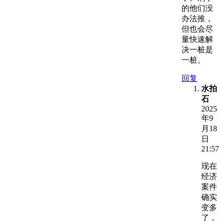
的他们没
办法推，
但也会尽
量快速解
决一桩是
一桩。
回复
水拍
石
2025
年9
月18
日
21:57
现在
经济
案件
确实
变多
了，