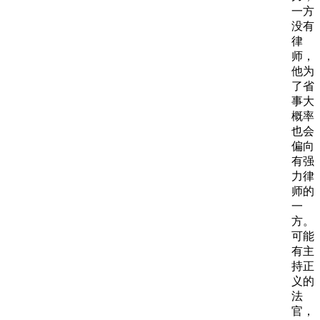
一方
没有
律
师，
他为
了省
事大
概率
也会
偏向
有强
力律
师的
一
方。
可能
有主
持正
义的
法
官，