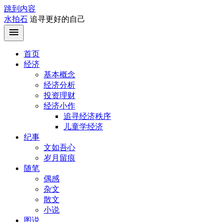
跳到内容
水拍石
追寻更好的自己
首页
经济
基本概念
经济分析
投资理财
经济小作
追寻经济秩序
儿童学经济
纪事
文如吾心
岁月留痕
随笔
偶感
杂文
散文
小说
图说