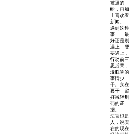
被逼的
哈，再加
上喜欢看
新闻。
遇到这种
事——最
好还是别
遇上，硬
要遇上，
行动前三
思后果，
没胜算的
事情少
干。实在
要干，留
好减轻刑
罚的证
据。
法官也是
人，说实
在的现在