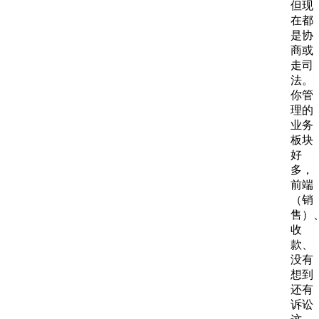
但现
在都
是协
商或
走司
法。
你管
理的
业务
板块
好
多，
前端
（销
售）
收
款、
没有
想到
还有
诉讼