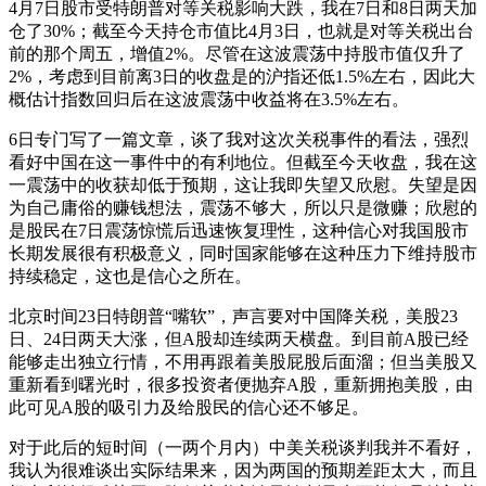
4月7日股市受特朗普对等关税影响大跌，我在7日和8日两天加
仓了30%；截至今天持仓市值比4月3日，也就是对等关税出台
前的那个周五，增值2%。尽管在这波震荡中持股市值仅升了
2%，考虑到目前离3日的收盘是的沪指还低1.5%左右，因此大
概估计指数回归后在这波震荡中收益将在3.5%左右。
6日专门写了一篇文章，谈了我对这次关税事件的看法，强烈
看好中国在这一事件中的有利地位。但截至今天收盘，我在这
一震荡中的收获却低于预期，这让我即失望又欣慰。失望是因
为自己庸俗的赚钱想法，震荡不够大，所以只是微赚；欣慰的
是股民在7日震荡惊慌后迅速恢复理性，这种信心对我国股市
长期发展很有积极意义，同时国家能够在这种压力下维持股市
持续稳定，这也是信心之所在。
北京时间23日特朗普“嘴软”，声言要对中国降关税，美股23
日、24日两天大涨，但A股却连续两天横盘。到目前A股已经
能够走出独立行情，不用再跟着美股屁股后面溜；但当美股又
重新看到曙光时，很多投资者便抛弃A股，重新拥抱美股，由
此可见A股的吸引力及给股民的信心还不够足。
对于此后的短时间（一两个月内）中美关税谈判我并不看好，
我认为很难谈出实际结果来，因为两国的预期差距太大，而且