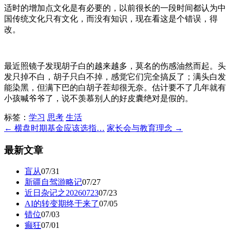
适时的增加点文化是有必要的，以前很长的一段时间都认为中
国传统文化只有文化，而没有知识，现在看这是个错误，得
改。
最近照镜子发现胡子白的越来越多，莫名的伤感油然而起。头
发只掉不白，胡子只白不掉，感觉它们完全搞反了；满头白发
能染黑，但满下巴的白胡子茬却很无奈。估计要不了几年就有
小孩喊爷爷了，说不羡慕别人的好皮囊绝对是假的。
标签：
学习
思考
生活
← 横盘时期基金应该选指…
家长会与教育理念 →
最新文章
盲从
07/31
新疆自驾游略记
07/27
近日杂记之20260723
07/23
AI的转变期终于来了
07/05
错位
07/03
癫狂
07/01