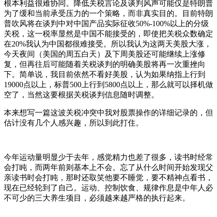
根本利益很难协同。降低关税言论及谈判风声可能仅是特朗普
为了缓和当前承受压力的一个策略，而非真实目的。目前特朗
普吹风将在谈判中对中国产品实际征收50%-100%以上的分级
关税，这一税率显然是中国不能接受的，即使把关税众数确定
在20%我认为中国都很难接受。所以我认为这两天美股大涨，
今天夜间（美国的周五白天）及下周美股还可能继续上涨修
复，但再往后可能随着关税谈判的明确美股将再一次重挫向
下。简单说，我目前依然不看好美股，认为如果纳指上行到
19000点以上，标普500上行到5800点以上，那么就可以择机做
空了，当然这要根据关税谈判信息随时调整。
本来想写一篇这波关税冲突中我对股票操作的详细记录的，但
估计没有几个人感兴趣，所以到此打住。
今年运动量明显少于去年，感觉精力也差了很多，读书时经常
会打盹，而两年前则基本上不会。忘了从什么时间开始发现父
亲读书时会打盹，那时还取笑他要不睡觉，要不精神点看书，
现在已经轮到了自己。运动、控制饮食、规律作息是中年人必
不可少的三大养生项目，必须越来越严格的执行起来。