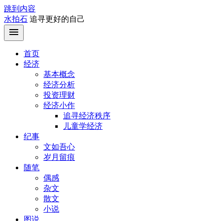
跳到内容
水拍石
追寻更好的自己
首页
经济
基本概念
经济分析
投资理财
经济小作
追寻经济秩序
儿童学经济
纪事
文如吾心
岁月留痕
随笔
偶感
杂文
散文
小说
图说