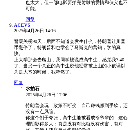
也太大，但一部电影要拍完射雕的爱情和侠义也不
可能。
回复
ACEVS
2025年4月26日 14:16
暂缓关税90天，后面不知道会发生什么，特朗普让川普
币翻倍了，特朗普和也学会了马斯克的营销，学的真
快。
上大学那会去爬山，我同学被说成高中生，感觉我3.40
了。当另一个真正的高中生说他经常被上山的小孩误以
为是大爷的时候，我释然了。
回复
水拍石
2025年4月26日 17:06
特朗普会玩，政策不断变，自己赚钱赚到手软，还
没有一点风险。
你这个例子夸张，高中生能被看成爷爷辈的，这心
理阴影得多大；真是没有对比就没有伤害，有对
比，其他人垫底自己也能好受点。