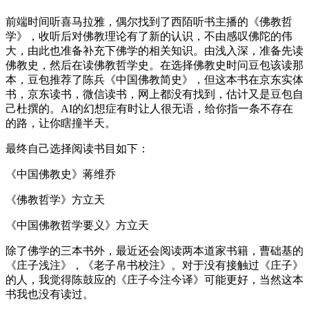
前端时间听喜马拉雅，偶尔找到了西陌听书主播的《佛教哲
学》，收听后对佛教理论有了新的认识，不由感叹佛陀的伟
大，由此也准备补充下佛学的相关知识。由浅入深，准备先读
佛教史，然后在读佛教哲学史。在选择佛教史时问豆包该读那
本，豆包推荐了陈兵《中国佛教简史》，但这本书在京东实体
书，京东读书，微信读书，网上都没有找到，估计又是豆包自
己杜撰的。AI的幻想症有时让人很无语，给你指一条不存在
的路，让你瞎撞半天。
最终自己选择阅读书目如下：
《中国佛教史》蒋维乔
《佛教哲学》方立天
《中国佛教哲学要义》方立天
除了佛学的三本书外，最近还会阅读两本道家书籍，曹础基的
《庄子浅注》，《老子帛书校注》。对于没有接触过《庄子》
的人，我觉得陈鼓应的《庄子今注今译》可能更好，当然这本
书我也没有读过。