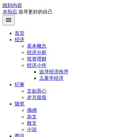
跳到内容
水拍石
追寻更好的自己
首页
经济
基本概念
经济分析
投资理财
经济小作
追寻经济秩序
儿童学经济
纪事
文如吾心
岁月留痕
随笔
偶感
杂文
散文
小说
图说