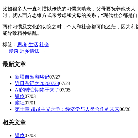
比如很多人一直习惯以传统的习惯来啃老，父母要抚养他长大
时，就以西方思维方式来考虑和父母的关系，“现代社会都是自
两种习惯及文化的切换之时，个人和社会都可能迷茫，因为利
能导致精神错乱。
标签：
思考
生活
社会
← 漫谈
近乡情怯 →
最新文章
新疆自驾游略记
07/27
近日杂记之20260723
07/23
AI的转变期终于来了
07/05
错位
07/03
癫狂
07/01
第十章 超越主义之争：经济学与人类合作的未来
06/28
相关文章
错位
07/03