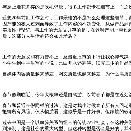
与屎上雕花并存的是吹毛求疵，很多工作都卡在细节上，而之
遥想20年前刚工作之时，工作最难的不是怎么处理这些细节
因产能的极大过剩而导致了工作内容的不断变化，从做产品到
实质性“产品”。与工作的无意义并存的是，在这种产能严重
后，这部分人生活的还会如此矛盾？
工作的无意义和有力使不上，及最近股市的下行让我心浮气躁
小学生到中学生写的小说，比白开水还寡淡。读完三少的作品
自媒体内容质量越来越差，网文质量也越来越差，为什么高质
春节假期临近，今年大概率还是自驾游。以前春节都是在近处
春节和普通长假同样的过法，这是对我小时候春节所有人回老
抵御所有风险。仅从物质看，这似乎是一件好事。但家族的破
过去中国是一个以血缘关系为纽带的传统农业社会，在这种关
到法制，这是社会的重大转型。但这种转型是否全是好的，我