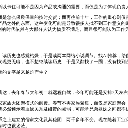
所以卡住可能不是因为产品或沟通的需要，而仅是为了体现负责
，而是怎么保质保量的按时交货；而再往前十年，工作的重心则仅
产品之外的东西。这种变化可能是导致很多人找不到工作意义的
过剩的时代依然有大部分人认为物质不满足。而且很可能认为工作
，读历史也感觉枯燥，于是读两本网络小说调节。找AI推荐，给
发现更无聊，也不想继续读历史，于是又翻找了一圈，没有找到
量的文字越来越难产生？
溜达，去年春节大年初二就远程自驾，今年可能还是安排7天左
家家族大团聚模式的颠覆。春节不再家族聚集，而仅是家庭聚会
溃必然预示着血缘关系及纽带的减弱，可能堂兄弟姐妹之间都不
系之上建立的儒家文化及其稳固，两千多年不变。现在随着工业
有时也很迷茫。