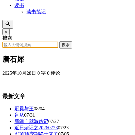
读书
读书笔记
×
搜索
搜索
唐石犀
2025年10月28日
0 字
0 评论
最新文章
冠冕与王
08/04
盲从
07/31
新疆自驾游略记
07/27
近日杂记之20260723
07/23
AI的转变期终于来了
07/05