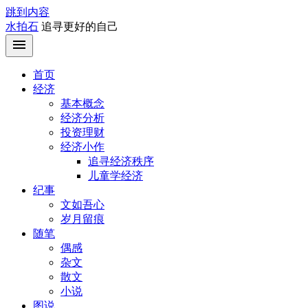
跳到内容
水拍石
追寻更好的自己
首页
经济
基本概念
经济分析
投资理财
经济小作
追寻经济秩序
儿童学经济
纪事
文如吾心
岁月留痕
随笔
偶感
杂文
散文
小说
图说