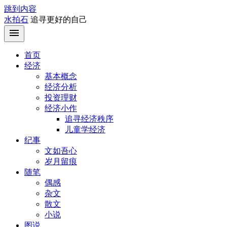
跳到内容
水拍石
追寻更好的自己
首页
经济
基本概念
经济分析
投资理财
经济小作
追寻经济秩序
儿童学经济
纪事
文如吾心
岁月留痕
随笔
偶感
杂文
散文
小说
图说