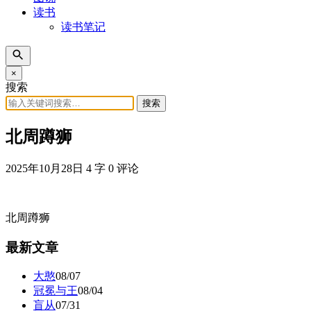
读书
读书笔记
×
搜索
搜索
北周蹲狮
2025年10月28日
4 字
0 评论
北周蹲狮
最新文章
大憨
08/07
冠冕与王
08/04
盲从
07/31