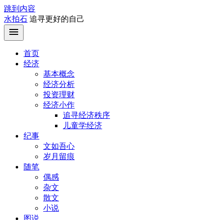
跳到内容
水拍石
追寻更好的自己
首页
经济
基本概念
经济分析
投资理财
经济小作
追寻经济秩序
儿童学经济
纪事
文如吾心
岁月留痕
随笔
偶感
杂文
散文
小说
图说