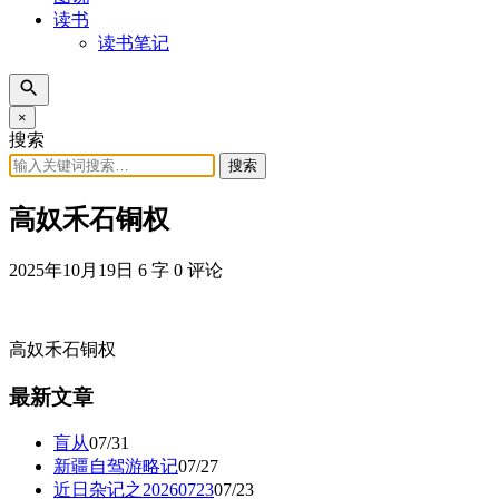
读书
读书笔记
×
搜索
搜索
高奴禾石铜权
2025年10月19日
6 字
0 评论
高奴禾石铜权
最新文章
盲从
07/31
新疆自驾游略记
07/27
近日杂记之20260723
07/23