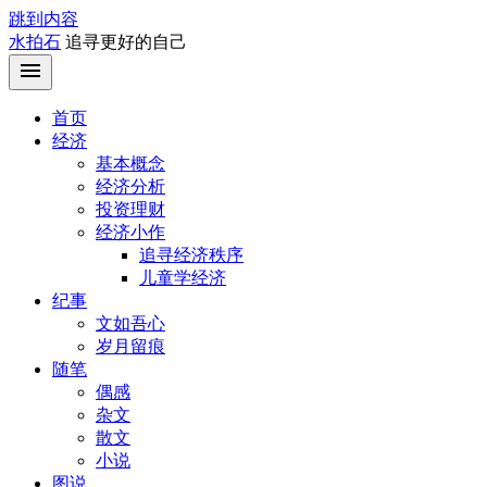
跳到内容
水拍石
追寻更好的自己
首页
经济
基本概念
经济分析
投资理财
经济小作
追寻经济秩序
儿童学经济
纪事
文如吾心
岁月留痕
随笔
偶感
杂文
散文
小说
图说