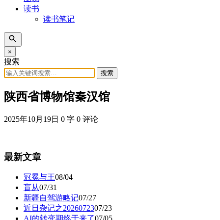
读书
读书笔记
×
搜索
搜索
陕西省博物馆秦汉馆
2025年10月19日
0 字
0 评论
最新文章
冠冕与王
08/04
盲从
07/31
新疆自驾游略记
07/27
近日杂记之20260723
07/23
AI的转变期终于来了
07/05