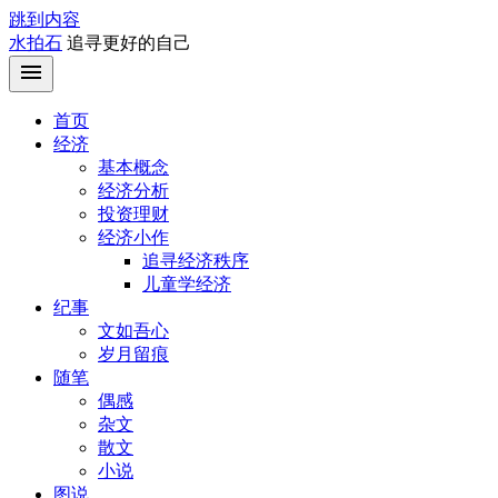
跳到内容
水拍石
追寻更好的自己
首页
经济
基本概念
经济分析
投资理财
经济小作
追寻经济秩序
儿童学经济
纪事
文如吾心
岁月留痕
随笔
偶感
杂文
散文
小说
图说