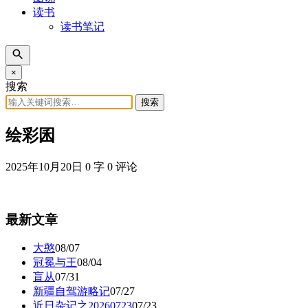
读书
读书笔记
×
搜索
搜索
绘彩囷
2025年10月20日
0 字
0 评论
最新文章
大憨
08/07
冠冕与王
08/04
盲从
07/31
新疆自驾游略记
07/27
近日杂记之20260723
07/23