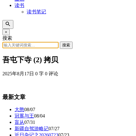
读书
读书笔记
×
搜索
搜索
吾屯下寺 (2) 拷贝
2025年8月17日
0 字
0 评论
最新文章
大憨
08/07
冠冕与王
08/04
盲从
07/31
新疆自驾游略记
07/27
近日杂记之20260723
07/23