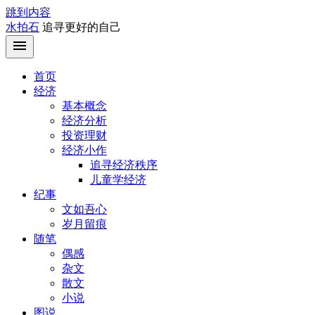
跳到内容
水拍石
追寻更好的自己
首页
经济
基本概念
经济分析
投资理财
经济小作
追寻经济秩序
儿童学经济
纪事
文如吾心
岁月留痕
随笔
偶感
杂文
散文
小说
图说