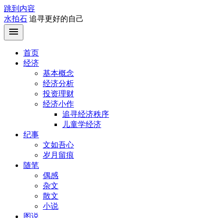
跳到内容
水拍石
追寻更好的自己
首页
经济
基本概念
经济分析
投资理财
经济小作
追寻经济秩序
儿童学经济
纪事
文如吾心
岁月留痕
随笔
偶感
杂文
散文
小说
图说