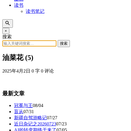
读书
读书笔记
×
搜索
搜索
油菜花 (5)
2025年4月2日
0 字
0 评论
最新文章
冠冕与王
08/04
盲从
07/31
新疆自驾游略记
07/27
近日杂记之20260723
07/23
AI的转变期终于来了
07/05