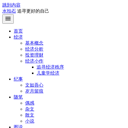
跳到内容
水拍石
追寻更好的自己
首页
经济
基本概念
经济分析
投资理财
经济小作
追寻经济秩序
儿童学经济
纪事
文如吾心
岁月留痕
随笔
偶感
杂文
散文
小说
图说