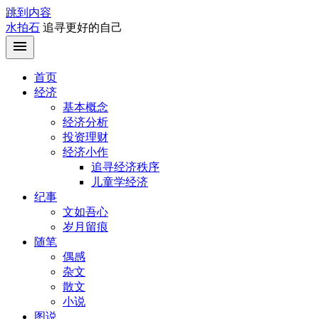
跳到内容
水拍石
追寻更好的自己
首页
经济
基本概念
经济分析
投资理财
经济小作
追寻经济秩序
儿童学经济
纪事
文如吾心
岁月留痕
随笔
偶感
杂文
散文
小说
图说