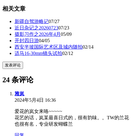
相关文章
新疆自驾游略记
07/27
近日杂记之20260723
07/23
摄影习作之2026年4月
05/09
开封四日游
04/05
西安半坡国际艺术区及城内随拍
02/14
适马16-30mm镜头试拍
02/12
发表评论
24 条评论
雅岚
2024年5月4日 16:36
爱花的岚女来咯~~~~~
花艺的话，岚某最喜日式的，很有韵味。。TW的兰花
也很有名，专业研发蝴蝶兰
回复