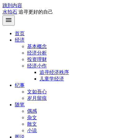
跳到内容
水拍石
追寻更好的自己
首页
经济
基本概念
经济分析
投资理财
经济小作
追寻经济秩序
儿童学经济
纪事
文如吾心
岁月留痕
随笔
偶感
杂文
散文
小说
图说