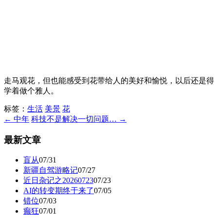
走马观花，但也能感受到花带给人的美好和愉悦，以后还是得
学着做个雅人。
标签：
生活
美景
花
← 中年
科技不是解决一切问题… →
最新文章
盲从
07/31
新疆自驾游略记
07/27
近日杂记之20260723
07/23
AI的转变期终于来了
07/05
错位
07/03
癫狂
07/01