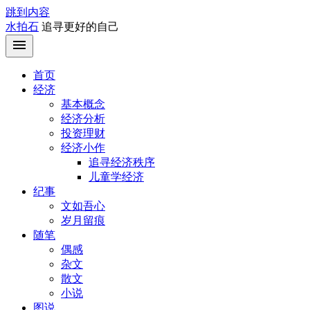
跳到内容
水拍石
追寻更好的自己
首页
经济
基本概念
经济分析
投资理财
经济小作
追寻经济秩序
儿童学经济
纪事
文如吾心
岁月留痕
随笔
偶感
杂文
散文
小说
图说