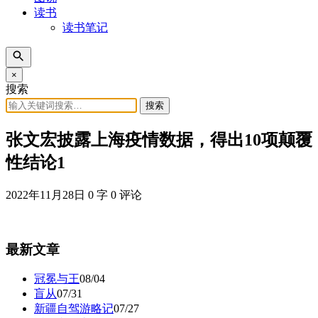
读书
读书笔记
×
搜索
搜索
张文宏披露上海疫情数据，得出10项颠覆
性结论1
2022年11月28日
0 字
0 评论
最新文章
冠冕与王
08/04
盲从
07/31
新疆自驾游略记
07/27