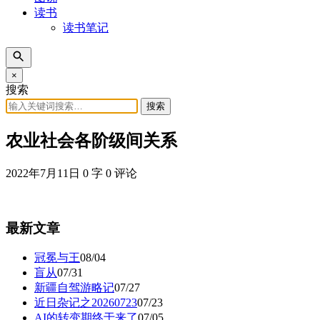
读书
读书笔记
×
搜索
搜索
农业社会各阶级间关系
2022年7月11日
0 字
0 评论
最新文章
冠冕与王
08/04
盲从
07/31
新疆自驾游略记
07/27
近日杂记之20260723
07/23
AI的转变期终于来了
07/05