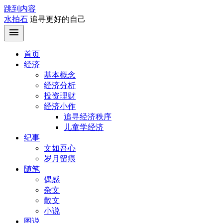
跳到内容
水拍石
追寻更好的自己
首页
经济
基本概念
经济分析
投资理财
经济小作
追寻经济秩序
儿童学经济
纪事
文如吾心
岁月留痕
随笔
偶感
杂文
散文
小说
图说