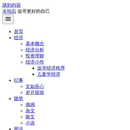
跳到内容
水拍石
追寻更好的自己
首页
经济
基本概念
经济分析
投资理财
经济小作
追寻经济秩序
儿童学经济
纪事
文如吾心
岁月留痕
随笔
偶感
杂文
散文
小说
图说