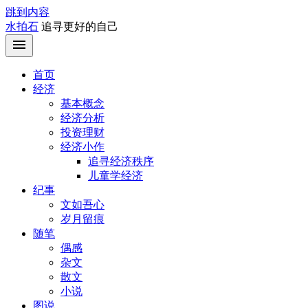
跳到内容
水拍石
追寻更好的自己
首页
经济
基本概念
经济分析
投资理财
经济小作
追寻经济秩序
儿童学经济
纪事
文如吾心
岁月留痕
随笔
偶感
杂文
散文
小说
图说