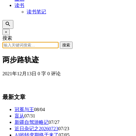
读书
读书笔记
×
搜索
搜索
两步路轨迹
2021年12月13日
0 字
0 评论
最新文章
冠冕与王
08/04
盲从
07/31
新疆自驾游略记
07/27
近日杂记之20260723
07/23
AI的转变期终于来了
07/05