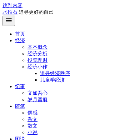
跳到内容
水拍石
追寻更好的自己
首页
经济
基本概念
经济分析
投资理财
经济小作
追寻经济秩序
儿童学经济
纪事
文如吾心
岁月留痕
随笔
偶感
杂文
散文
小说
图说