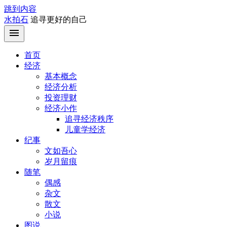
跳到内容
水拍石
追寻更好的自己
首页
经济
基本概念
经济分析
投资理财
经济小作
追寻经济秩序
儿童学经济
纪事
文如吾心
岁月留痕
随笔
偶感
杂文
散文
小说
图说