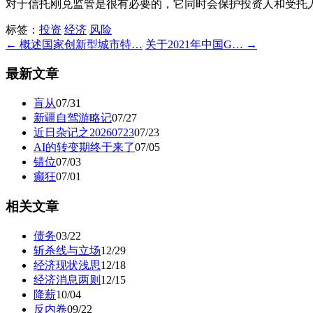
对于信托刚兑监管是很有必要的，它同时会保护投资人和受托
标签：
投资
经济
风险
← 概述国家创新型城市特…
关于2021年中国G… →
最新文章
盲从
07/31
新疆自驾游略记
07/27
近日杂记之20260723
07/23
AI的转变期终于来了
07/05
错位
07/03
癫狂
07/01
相关文章
债务
03/22
斩杀线与立场
12/29
经济现状浅思
12/18
经济消息两则
12/15
降薪
10/04
反内卷
09/22