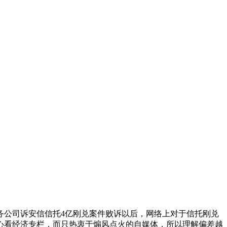
务公司诉安信信托4亿刚兑案件败诉以后，网络上对于信托刚兑
心看经济专栏，而只热衷于煽风点火的自媒体，所以理解偏差越