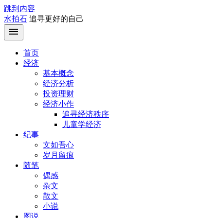
跳到内容
水拍石
追寻更好的自己
首页
经济
基本概念
经济分析
投资理财
经济小作
追寻经济秩序
儿童学经济
纪事
文如吾心
岁月留痕
随笔
偶感
杂文
散文
小说
图说