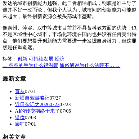
发达的城市创新能力越强。此二者相辅相成，到底是谁主导了
谁并不好一改而论，但我个人认为，城市间的创新能力可能越
来越大，最终创新资源会被头部城市垄断。
像泰州、萍乡、汉中等城市目前并不具备科教方面的优势，也
不是区域性中心城市，市场化环境在国内也并没有任何突出特
点，他们要想提升创新能力需要进一步发掘自身潜力，但这显
然是任重道远。
标签：
创新
可持续发展
经济
← 爸爸的手为什么很温暖
通俗解说为什么法院不… →
最新文章
盲从
07/31
新疆自驾游略记
07/27
近日杂记之20260723
07/23
AI的转变期终于来了
07/05
错位
07/03
癫狂
07/01
相关文章