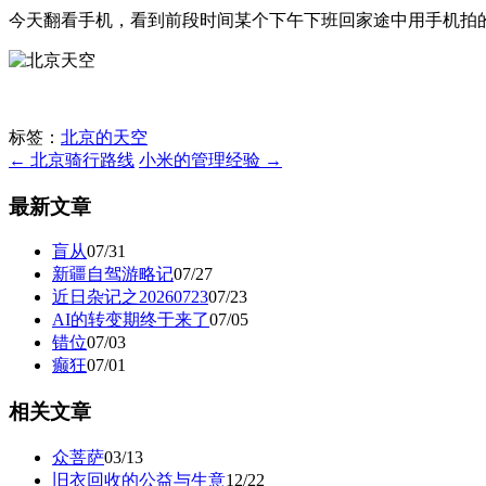
今天翻看手机，看到前段时间某个下午下班回家途中用手机拍
标签：
北京的天空
← 北京骑行路线
小米的管理经验 →
最新文章
盲从
07/31
新疆自驾游略记
07/27
近日杂记之20260723
07/23
AI的转变期终于来了
07/05
错位
07/03
癫狂
07/01
相关文章
众菩萨
03/13
旧衣回收的公益与生意
12/22