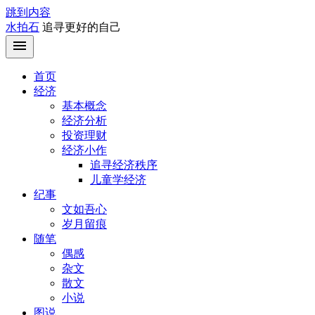
跳到内容
水拍石
追寻更好的自己
首页
经济
基本概念
经济分析
投资理财
经济小作
追寻经济秩序
儿童学经济
纪事
文如吾心
岁月留痕
随笔
偶感
杂文
散文
小说
图说