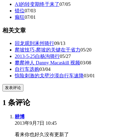
AI的转变期终于来了
07/05
错位
07/03
癫狂
07/01
相关文章
回龙观到涿州骑行
09/13
爬坡技巧-爬坡的关键在于省力
05/20
2013-5-25白杨沟骑行
05/27
攀爬神人 Danny Macaskill 视频
03/08
自行车选购
03/04
惊险刺激的戈壁沙漠自行车速降
03/01
发表评论
1 条评论
耕博
2013年9月7日 10:45
看来你也好久没有更新了