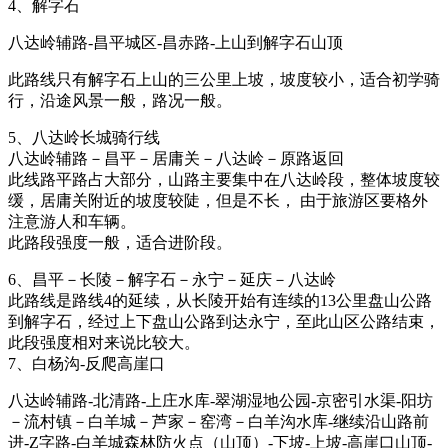
4、解字石
八达岭辅路-昌平城区-昌赤路-上山到解字石山顶
此路线只有解字石上山的三公里上坡，坡度较小，适合初学骑
行，沿途风景一般，路况一般。
5、八达岭长城骑行线
八达岭辅路－昌平－居庸关－八达岭－原路返回
此线路平路占大部分，山路主要集中在八达岭段，整体坡度较
缓，居庸关附近的坡度较陡，但是不长， 由于旅游区要格外
注意游人和车辆。
此路段强度一般，适合进阶段。
6、昌平－长陵－解字石－永宁－延庆－八达岭
此路线是路线4的延续，从长陵开始有连续的13公里盘山公路
到解字石，经过上下盘山公路到达永宁，至此山区公路结束，
此段强度相对来说比较大。
7、白杨沟-反爬高崖口
八达岭辅路-北清路-上庄水库-翠湖湿地公园-京密引水渠-阳坊
－流村镇－白羊城－芦家－窑湾－白羊沟水库-继续沿山路前
进-Z字路-白羊城森林防火点（山顶）-下坡-上坡-高崖口山顶-