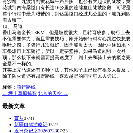
有沙粒，九渡河到黄花城平路居多，也会有大起伏的陡坡，黄
花城到四海梁隘口有长达16公里的连绵盘山陡坡路段，可谓是
整个行程中最为艰苦的，到达梁隘口经过几公里的下坡九到四
海古镇了。
10、 马道
香山马道全长1.3KM，但是坡度很大，且转弯较多，骑行上去
不但需要体力，而且需要技巧，刚开始骑行时有心跳过快想要
呕吐之感，多骑行几次就好。因为坡度太大，因此中途如果下
车很难再上车骑行，所以一定要坚持。如果马道能够一次登
顶，那么接下来就需要提高速度了，蹭上去和骑上去的概念完
全是不一样的。
其实上完马道还有多种下法，其他帖子里已经有很多人提及，
除了防火道还有越野路线，喜欢越野的同学可以去尝试。
标签：
骑行路线
← 坝上草原掠影
北京的天空 →
最新文章
盲从
07/31
新疆自驾游略记
07/27
近日杂记之20260723
07/23