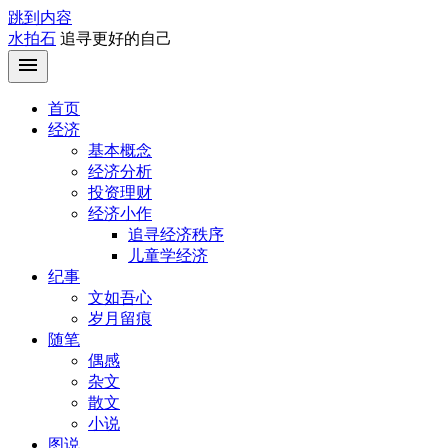
跳到内容
水拍石
追寻更好的自己
首页
经济
基本概念
经济分析
投资理财
经济小作
追寻经济秩序
儿童学经济
纪事
文如吾心
岁月留痕
随笔
偶感
杂文
散文
小说
图说