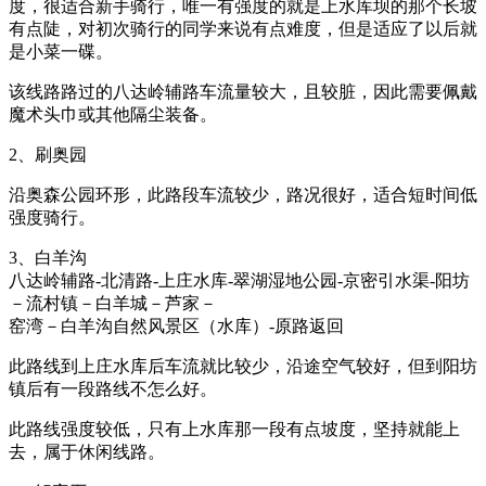
度，很适合新手骑行，唯一有强度的就是上水库坝的那个长坡
有点陡，对初次骑行的同学来说有点难度，但是适应了以后就
是小菜一碟。
该线路路过的八达岭辅路车流量较大，且较脏，因此需要佩戴
魔术头巾或其他隔尘装备。
2、刷奥园
沿奥森公园环形，此路段车流较少，路况很好，适合短时间低
强度骑行。
3、白羊沟
八达岭辅路-北清路-上庄水库-翠湖湿地公园-京密引水渠-阳坊
－流村镇－白羊城－芦家－
窑湾－白羊沟自然风景区（水库）-原路返回
此路线到上庄水库后车流就比较少，沿途空气较好，但到阳坊
镇后有一段路线不怎么好。
此路线强度较低，只有上水库那一段有点坡度，坚持就能上
去，属于休闲线路。