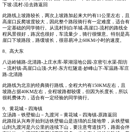
下坡-流村-沿去路返回
此路线上坡路较长，两次上坡路加起来大约有11公里左右，且
高崖口反爬坡度较大，因此整个路段骑行有一定难度，适合有
一定基础的同学骑行。从流村到白羊城-高崖口-流村的路线全
程风景很好，路况也很好，车流量少，骑行很惬意。特别是高
崖口下坡路段，路缓坡长，很容易冲上60KM/小时的速度。
8、高大东
八达岭辅路-北清路-上庄水库-翠湖湿地公园-京密引水渠-阳坊
－流村镇-高崖口山顶-大村-东方红隧道-妙峰山下-军温路-军庄
路-北清路
此路线为北京的经典骑行路线，全程大约有150KM左右，且
坡路占据40KM左右，全程坡路都较缓，但因为长度长，所以
很耗费体力，适合有一定经验的同学骑行。
9、黄花城－四海镇
立汤路－铁壁银山－九渡河－黄花城－四海镇-原路返回
此路段从兴寿开始到达铁壁银山是连绵的丘陵地带，从铁壁银
山到九渡河是六公里的连续下山，要注意弯道技巧，路面会伴