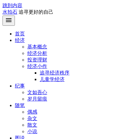
跳到内容
水拍石
追寻更好的自己
首页
经济
基本概念
经济分析
投资理财
经济小作
追寻经济秩序
儿童学经济
纪事
文如吾心
岁月留痕
随笔
偶感
杂文
散文
小说
图说