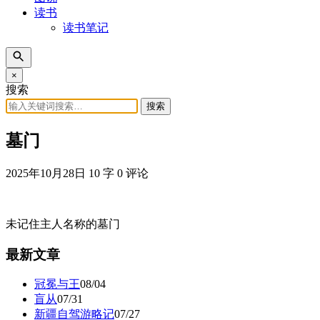
读书
读书笔记
×
搜索
搜索
墓门
2025年10月28日
10 字
0 评论
未记住主人名称的墓门
最新文章
冠冕与王
08/04
盲从
07/31
新疆自驾游略记
07/27