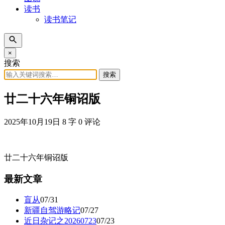
读书
读书笔记
×
搜索
搜索
廿二十六年铜诏版
2025年10月19日
8 字
0 评论
廿二十六年铜诏版
最新文章
盲从
07/31
新疆自驾游略记
07/27
近日杂记之20260723
07/23