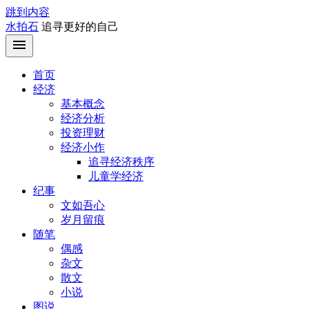
跳到内容
水拍石
追寻更好的自己
首页
经济
基本概念
经济分析
投资理财
经济小作
追寻经济秩序
儿童学经济
纪事
文如吾心
岁月留痕
随笔
偶感
杂文
散文
小说
图说