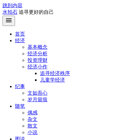
跳到内容
水拍石
追寻更好的自己
首页
经济
基本概念
经济分析
投资理财
经济小作
追寻经济秩序
儿童学经济
纪事
文如吾心
岁月留痕
随笔
偶感
杂文
散文
小说
图说