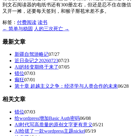
到文石阅读器的电纸书还有300册左右，但还是忍不住在微信
又开一摊，还要每天签到，和猴子掰苞米差不多。
标签：
付费阅读
读书
← 简单与稳固
人的三次死亡 →
最新文章
新疆自驾游略记
07/27
近日杂记之20260723
07/23
AI的转变期终于来了
07/05
错位
07/03
癫狂
07/01
第十章 超越主义之争：经济学与人类合作的未来
06/28
相关文章
错位
07/03
给wordpress增加Basic Auth密码
06/08
AI时代写高质量的原创文字更有意义
05/21
AI给搓了一款wordpress主题nickel
05/19