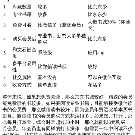
1
库藏数量
较多
比京东少
2
专业书籍
较多
比京东少
大概书城30%（体验
免费可看
比微信多（赠送会员）
3
卡）
专业书、新书大多单独
购买会员后
比京东多
4
购买
和文石嵌合
系统级
应用app
5
度
多平台易用
比微信读书低
较好
6
性
7
社交属性
基本没有
可以在微信互动
8
收费方式
简单直接
花活多
整体来说，如果想免费阅读，那么京东书城较好，赠送的会员
能免费读的书较多。如果要阅读专业书籍，且能够接受微信读
书的会员费，那么微信读书较好，因为会员年费远比单本买书
划算。微信读书的会员购买方式花活很多，如果按月打开，那
么每月打29天，综合时常超过30小时，那么就能以6元购买一
月会员。年会员也有同样的打卡操作，但需要一年中阅读不少
于360天，且在这么漫长的过程中也很难找到免费的书持续去