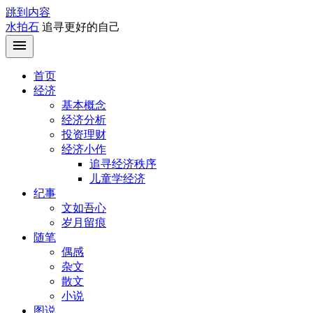
跳到内容
水拍石
追寻更好的自己
首页
经济
基本概念
经济分析
投资理财
经济小作
追寻经济秩序
儿童学经济
纪事
文如吾心
岁月留痕
随笔
偶感
杂文
散文
小说
图说