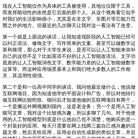
现在人工智能仅作为具体的工具被使用，其地位仅限于工具，
而发挥能动性的依然是它后面的那个人。从这个视角看它似乎
对我们的生活影响很小，尤其是在非文字、非图片等它能力范
围之外的地方。但最近的几次聊天让我对这一看法有了改变。
第一个就是上面说的谈话，让我知道现阶段的人工智能已经可
以纠正语法、修饰文字、写作简单的文案、甚至可以做数学运
算和推理，那么对于大学生来说，是否可以让人工智能来弥补
自己的这些不足？比如英语不好的让人工智能改语法、文字功
底差的让人工智能润色文字、数学能力差的让人工智能做数学
运算等。而这种应用场景基本上和我们绝大多数人的工作相
关，其适用性很强。
第二个是和一位高中同学的谈话。我问他最近做什么，他说做
互联网项目。因为知道他学的平面设计和广告，所以对他转行
做互联网比较吃惊。细问后才知道他做的互联网项目有两个，
一个是搬运外网视频到国内，这是老业务；另一个是用人工智
能写文章，我对这个比较感兴趣，所以多聊了几句。对于他使
用的人工智能模型到底是什么他自己也不清楚，他购买的是一
个封装好的应用。每天只需要在网上找两三篇自己感兴趣的话
题文章，然后丢给应用，应用会自动生成新的类似文章，并且