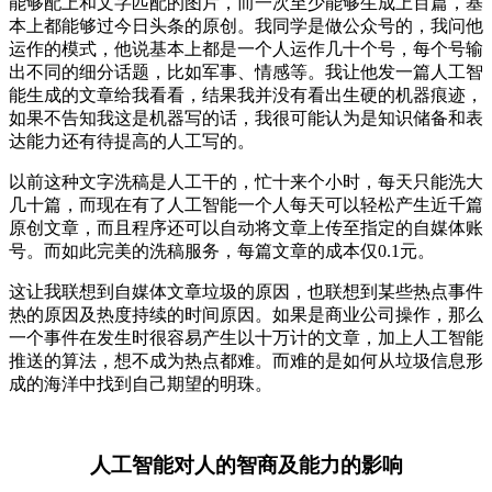
能够配上和文字匹配的图片，而一次至少能够生成上百篇，基
本上都能够过今日头条的原创。我同学是做公众号的，我问他
运作的模式，他说基本上都是一个人运作几十个号，每个号输
出不同的细分话题，比如军事、情感等。我让他发一篇人工智
能生成的文章给我看看，结果我并没有看出生硬的机器痕迹，
如果不告知我这是机器写的话，我很可能认为是知识储备和表
达能力还有待提高的人工写的。
以前这种文字洗稿是人工干的，忙十来个小时，每天只能洗大
几十篇，而现在有了人工智能一个人每天可以轻松产生近千篇
原创文章，而且程序还可以自动将文章上传至指定的自媒体账
号。而如此完美的洗稿服务，每篇文章的成本仅0.1元。
这让我联想到自媒体文章垃圾的原因，也联想到某些热点事件
热的原因及热度持续的时间原因。如果是商业公司操作，那么
一个事件在发生时很容易产生以十万计的文章，加上人工智能
推送的算法，想不成为热点都难。而难的是如何从垃圾信息形
成的海洋中找到自己期望的明珠。
人工智能对人的智商及能力的影响