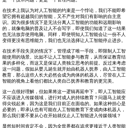
在技术上我认为对人工智能的约束是一个悖论，我们不能即希
望它拥有超越我们的智能，又不产生对我们有影响的自主意
识。因为很多情况下是无法分离人工智能的功能和远期影响
的，就像电脑的普及让人不会写字，即使我们知道了这一结果
也无法放弃使用电脑。同样，即使明知人工智能会让一份不人
变得更没有思维能力，我们也无法选择让人工智能停止进步。
在技术手段失灵的情况下，管理成了唯一手段，即限制人工智
能使用的场景。比如不让人工智能参与教育，从而保证教育结
果的多样化，而这又是保证人类独立思考的前提。反过来考虑
这一问题，假如从婴儿诞生就开始由机器人抚养，由人工智能
教育，那么这些人长大必然会成为肉体的机器人，尽管在人工
智能的视角上看他们都比人类自己抚养和教育的更完美。
这一点很好理解，但如果将这一逻辑再延申下，即人工智能应
不应该进入传媒领域，进行对成人的持续教育？问题马上就变
得尖锐起来，因为这是我们目前正在面临的。如果这种担心是
必要的，即承认也有可能在人工智能教育下变成肉体机器人，
那么我们要不要从心在开始就仅止人工智能进入传媒领域？
显然短时间肯定不会，因为全世界都在追求更接近于人类智能