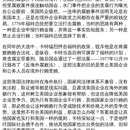
些里腐败案件接连触动国会，水门事件把企业的贪腐行为曝光
在公众眼前，美国民众骇然。一连串的腐败事件说明无论是在
美国本土，还是在境外企业和政党之间都存在着严重的权钱交
易。1776年福特总统想要立法打击腐败，当时的思路有两种，
一种是企业申报行贿金额，并将这一事实告知股东；另一种是
禁止企业行贿；当时福特总统选择了前者。
在同年的大选中，卡特猛烈抨击福特的政策，驳斥他是在将腐
败贿赂合法化，是纵容。卡特当选后例可摒弃了福特的计划，
将贪腐定罪量刑。随后国会通过了一部法案——1977年12月19
日颁布了《反海外腐败法》。这部法案的目的是禁止美国企业
和公务人员在境外行贿受贿。
这部美国法律如何在海外执行，国家间法律体系不兼容，没有
执法权，取证难等都是现实问题。且肃清美国企业在海外的贿
赂行为，这对树立美国企业形象很有帮助，但这也会降低美国
企业竞争力。因为只有美国企业不行贿，其他国家企业行贿的
话，那必然会让这种贿赂行为变成除技术和价格之外的竞争优
势。这显然不符合美国的利益，那该怎么办呢？答案就是让其
他国家也实行和美国一样的规则，卡特深知这一点，于是他呼
吁国际社会携手合作，推动其他国家也出台类似的法律。但却