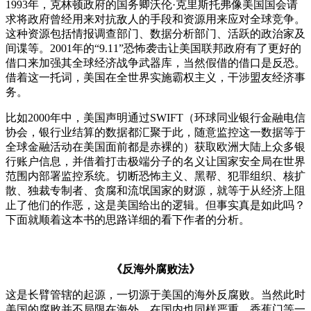
1993年，克林顿政府的国务卿沃伦·克里斯托弗像美国国会请
求将政府曾经用来对抗敌人的手段和资源用来应对全球竞争。
这种资源包括情报调查部门、数据分析部门、活跃的政治家及
间谍等。2001年的“9.11”恐怖袭击让美国联邦政府有了更好的
借口来加强其全球经济战争武器库，当然假借的借口是反恐。
借着这一托词，美国在全世界实施霸权主义，干涉盟友经济事
务。
比如2000年中，美国声明通过SWIFT（环球同业银行金融电信
协会，银行业结算的数据都汇聚于此，随意监控这一数据等于
全球金融活动在美国面前都是赤裸的）获取欧洲大陆上众多银
行账户信息，并借着打击极端分子的名义让国家安全局在世界
范围内部署监控系统。切断恐怖主义、黑帮、犯罪组织、核扩
散、独裁专制者、贪腐和流氓国家的财源，就等于从经济上阻
止了他们的作恶，这是美国给出的逻辑。但事实真是如此吗？
下面就顺着这本书的思路详细的看下作者的分析。
《反海外腐败法》
这是长臂管辖的起源，一切源于美国的海外反腐败。当然此时
美国的腐败并不局限在海外，在国内也同样严重。香蕉门等一