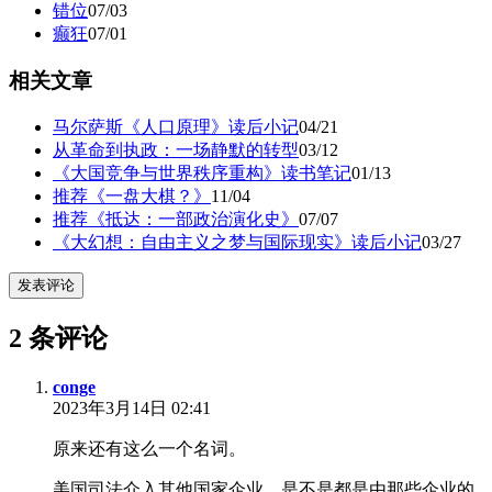
错位
07/03
癫狂
07/01
相关文章
马尔萨斯《人口原理》读后小记
04/21
从革命到执政：一场静默的转型
03/12
《大国竞争与世界秩序重构》读书笔记
01/13
推荐《一盘大棋？》
11/04
推荐《抵达：一部政治演化史》
07/07
《大幻想：自由主义之梦与国际现实》读后小记
03/27
发表评论
2 条评论
conge
2023年3月14日 02:41
原来还有这么一个名词。
美国司法介入其他国家企业，是不是都是由那些企业的