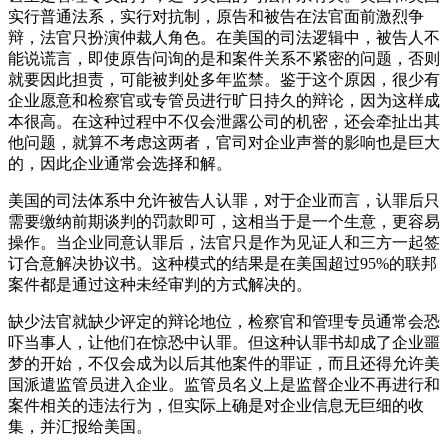
实行普通法系，实行对抗制，原告和被告在法官面前激烈争
辩，法官只扮演仲裁人角色。在美国的司法逻辑中，被告人不
能说谎言，即使原告问询的是和案件关系不紧密的问题，否则
就要因此担责，可能被判处多年监禁。鉴于这个原因，很少有
企业愿意和检察官或专管员进行旷日持久的辩论，因为这样成
本很高。在这种过程中不仅会泄露公司的机密，还会牵扯出其
他问题，就算不考虑这两者，官司对企业声誉的影响也是巨大
的，因此企业通常会选择和解。
美国的司法体系中允许被告人认罪，对于企业而言，认罪后只
需要缴纳前期谈判的罚款即可，这相当于是一个生意，更容易
操作。当企业同意认罪后，法官只是作为见证人和三方一起签
订合意解决协议书。这种模式的结果是在美国超过95%的联邦
案件都是通过这种未经审判的方式解决的。
缺少法官就缺少评定的辩论地位，检察官和管理专员通常会恐
吓当事人，让他们在惊恐中认罪。但这种认罪书却成了企业噩
梦的开始，不仅会成为以后其他案件的罪证，而且还得允许美
国派遣监管员进入企业。监管员名义上是监督企业不再进行和
案件相关的违法行为，但实际上确是对企业信息无巨细的收
集，并汇报给美国。