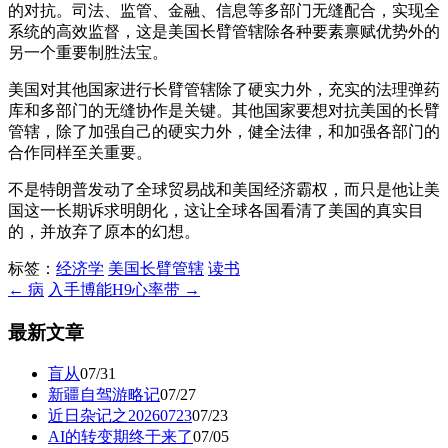
的对抗。司法、监管、金融、信息等多部门无缝配合，实现全
系统的高效监督，这是美国长臂管辖除各种要素禀赋优势外的
另一个重要制胜法宝。
美国对其他国家进行长臂管辖除了硬实力外，充实的法理弹药
库和多部门的无缝协作是关键。其他国家要想对抗美国的长臂
管辖，除了加强自己的硬实力外，健全法律，和加强各部门的
合作同样至关重要。
不是特朗普发动了全球贸易战和美国经济霸权，而只是他让美
国这一长期诉求明朗化，这让全球各国看清了美国的真实目
的，并放弃了原本的幻想。
标签：
经济学
美国长臂管辖
读书
← 病
入手博能H9心率带 →
最新文章
盲从
07/31
新疆自驾游略记
07/27
近日杂记之20260723
07/23
AI的转变期终于来了
07/05