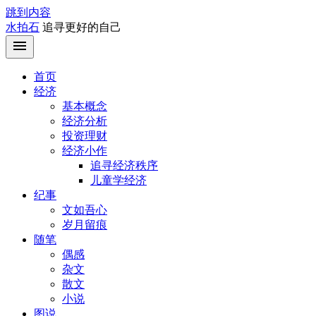
跳到内容
水拍石
追寻更好的自己
首页
经济
基本概念
经济分析
投资理财
经济小作
追寻经济秩序
儿童学经济
纪事
文如吾心
岁月留痕
随笔
偶感
杂文
散文
小说
图说