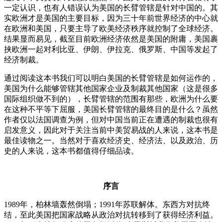
一定认识，也有人错误认为美国的长臂管辖是针对中国的。其
实欧洲才是美国的主要目标，因为三十年前世界经济的中心就
在欧洲和美国，只要主导了欧美经济秩序就控制了全球经济。
结果显而易见，截至目前欧洲经济依然是美国的附庸，美国裹
挟欧洲一起对利比亚、伊朗、伊拉克、俄罗斯、中国等发起了
经济制裁。
通过阅读这本书我们可以明白美国的长臂管辖是如何运作的，
美国为什么能够管辖其他国家企业及制裁其他国家（这是很多
国际组织做不到的），长臂管辖的范围有那些，欧洲为什么要
在这种不平等下屈服，美国长臂管辖的最终目的是什么？虽然
作者仅以法国调查为例，但对中国当前正在遭遇的制裁也很有
启发意义，因此对于关注当前中美贸易战的人来说，这本书是
最佳读物之一。当然对于喜欢经济史、经济法、以及政治、历
史的人来说，这本书都值得仔细品读。
序言
1989年，柏林墙轰然倒塌；1991年苏联解体。东西方对抗终
结，至此美国把国家战略从政治对抗转移到了获得经济利益。