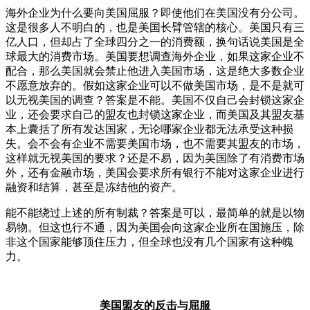
海外企业为什么要向美国屈服？即使他们在美国没有分公司。
这是很多人不明白的，也是美国长臂管辖的核心。美国只有三
亿人口，但却占了全球四分之一的消费额，换句话说美国是全
球最大的消费市场。美国要想调查海外企业，如果这家企业不
配合，那么美国就会禁止他进入美国市场，这是绝大多数企业
不愿意放弃的。假如这家企业可以不做美国市场，是不是就可
以无视美国的调查？答案是不能。美国不仅自己会封锁这家企
业，还会要求自己的盟友也封锁这家企业，而美国及其盟友基
本上囊括了所有发达国家，无论哪家企业都无法承受这种损
失。会不会有企业不需要美国市场，也不需要其盟友的市场，
这样就无视美国的要求？还是不易，因为美国除了有消费市场
外，还有金融市场，美国会要求所有银行不能对这家企业进行
融资和结算，甚至是冻结他的资产。
能不能绕过上述的所有制裁？答案是可以，最简单的就是以物
易物。但这也行不通，因为美国会向这家企业所在国施压，除
非这个国家能够顶住压力，但全球也没有几个国家有这种魄
力。
美国盟友的反击与屈服