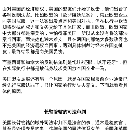
面对美国的经济霸权，美国的盟友们开始了反击，他们出台了
各种反制法案。比如欧盟的《欧盟阻断法案》，禁止欧盟企业
向美国屈服。这一法案出发点是和美国对抗，但在执行中欧盟
却将对抗的权力和义务交给了具体国家，而非欧盟。欧盟国家
中大部分都是亲美的，生怕得罪美国，所以从来没有将这部法
案当回事。而法德也独木难支，且在两国内部绝大多数政客也
不把美国的经济霸权当回事，遇到具体制裁时经常在国会扯
皮，最终结果都是向美国妥协。
而墨西哥和加拿大的反制措施则是“以眼还眼，以牙还牙”，但
在实际执行中都是放低身段求美国放本国企业一马。
美国盟友屈服还有另一个原因，就是在国家屈服前企业通常已
经先行屈服认罪了，只让国家的行动失去意义。下面就看看具
体的原因。
长臂管辖的司法审判
美国长臂管辖的域外司法审判不是法官的事，通常是检察官，
甚至是管理专员的事，这与美国的司法体系有关。美国和英国