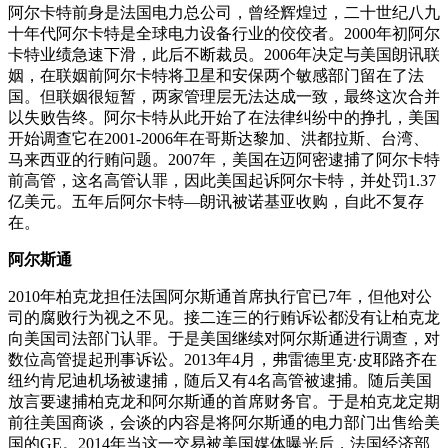
阿尔卡特前身是法国电力总公司，曾经辉煌过，二十世纪八九
十年代阿尔卡特是全球电力设备行业的佼佼者。2000年初阿尔
卡特业绩急速下滑，此后不断裁员。2006年决定与美国朗讯联
姻，在联姻前阿尔卡特将卫星和安保两个敏感部门留在了法
国。但联姻很短暂，两家管理层无法达成一致，最终这次合并
以失败告终。阿尔卡特从此开始了在法律纠纷中的挣扎，美国
开始调查它在2001-2006年在哥斯达黎加、洪都拉斯、台湾、
马来西亚的行贿问题。2007年，美国在迈阿密逮捕了阿尔卡特
前高管，这名高管认罪，因此美国起诉阿尔卡特，并处罚1.37
亿美元。五年后阿尔卡特—朗讯被诺基亚收购，自此不复存
在。
阿尔斯通
2010年柏克龙担任法国阿尔斯通首席执行官已7年，但他对公
司的腐败行为视之不见。接二连三的行贿诉讼都没有让柏克龙
向美国司法部门认罪。于是美国继续对阿尔斯通进行调查，对
数位高管提起刑事诉讼。2013年4月，弗雷德里克·皮耶路齐在
纽约肯尼迪机场被逮捕，随后又有4名高管被逮捕。随后美国
放言要逮捕柏克龙和阿尔斯通的首席财务官。于是柏克龙定期
前往美国商谈，会谈的内容是将阿尔斯通的电力部门出售给美
国的GE。2014年当这一交易被美国媒体曝光后，法国经济部