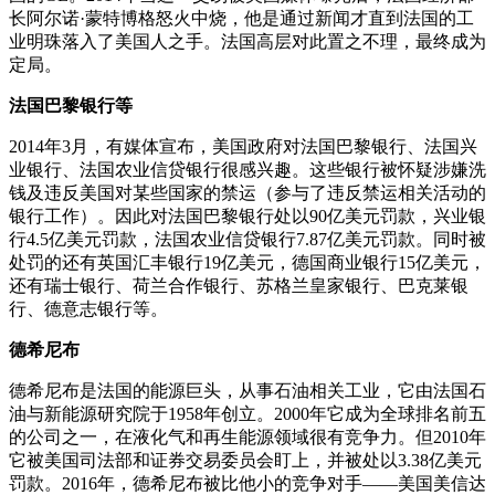
长阿尔诺·蒙特博格怒火中烧，他是通过新闻才直到法国的工
业明珠落入了美国人之手。法国高层对此置之不理，最终成为
定局。
法国巴黎银行等
2014年3月，有媒体宣布，美国政府对法国巴黎银行、法国兴
业银行、法国农业信贷银行很感兴趣。这些银行被怀疑涉嫌洗
钱及违反美国对某些国家的禁运（参与了违反禁运相关活动的
银行工作）。因此对法国巴黎银行处以90亿美元罚款，兴业银
行4.5亿美元罚款，法国农业信贷银行7.87亿美元罚款。同时被
处罚的还有英国汇丰银行19亿美元，德国商业银行15亿美元，
还有瑞士银行、荷兰合作银行、苏格兰皇家银行、巴克莱银
行、德意志银行等。
德希尼布
德希尼布是法国的能源巨头，从事石油相关工业，它由法国石
油与新能源研究院于1958年创立。2000年它成为全球排名前五
的公司之一，在液化气和再生能源领域很有竞争力。但2010年
它被美国司法部和证券交易委员会盯上，并被处以3.38亿美元
罚款。2016年，德希尼布被比他小的竞争对手——美国美信达