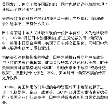
美国发起，创立了很多国际组织，同时也借助这些组织实现了
其统治全球经济的目的。
美国长臂管辖对政治的影响我再举一例，当然这和《隐秘战
争》这本书并没有什么关系。
田中角荣是中国人民比较喜欢的一位日本首相，因为他比较亲
中。1972年9月任日本首相和自由民主党总裁的田中角荣访
中，签署中日联合声明，实现了日中邦交正常化。同时田中角
荣想要远离欧美，重归亚洲。
为解决石油危机带来的挑战，田中角荣推行独立的中东政策，
与阿拉伯国家往来频繁。此举直接得罪了以色列和美国。时任
美国国务卿基辛格访问日本时，明确要求田中放弃“资源外交
政策”，没想到田中拒绝。不久，美国对田中角荣不满的传言
充斥政界。
1974年，美国利用他们掌握的各种资源对田中角荣发起了进
攻，包括媒体、企业、政客等。1974年11月因涉嫌洛克希德公
司（美国企业）行贿事件，田中角荣辞去首相和自民党总裁职
务。