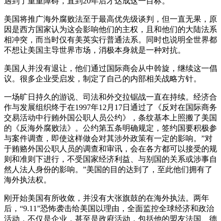
遇到了重重障碍，直到20年后才达成这一目标。
美国将推广海外腐败法至于最高优先级谈判，但一直无果，原
因是西方国家认为这会影响他们的主权，且和他们的大陆法系
相冲突，而当时仅有美英实行普通法系。同时也说明全世界都
不想让美国主导世界市场，消极本身就是一种对抗。
美国人并没有退让，他们通过国际商会从中斡旋，继续这一倡
议。很多企业受启发，制定了自己的内部相关战略方针。
一场旷日持久的游说、司法和外交拉锯战一直在持续。经济合
作与发展组织终于在1997年12月17日通过了《反对在国际商务
交易活动中行贿外国公职人员公约》，条纹基本上照搬了美国
的《反海外腐败法》。公约第五条明确规定，签约国要积极参
与案件调查，即使这样做会对其涉外政策有一定的影响。”对
于贿赂外国公职人员的调查和审讯，会在各方都可以接受的规
则和准则下进行，不受国家经济利益、与别国的关系或涉事自
然人法人身份的影响。”美国的目的达到了，至此他们拥有了
海外执法权。
刚开始美国有所收敛，并没有大张旗鼓的在海外执法。两年
后，“9.11”恐怖袭击给美国以理由，全面监控全球经济和政治
活动，不仅是企业，甚至是政府活动，包括他的盟友法国、德