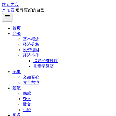
跳到内容
水拍石
追寻更好的自己
首页
经济
基本概念
经济分析
投资理财
经济小作
追寻经济秩序
儿童学经济
纪事
文如吾心
岁月留痕
随笔
偶感
杂文
散文
小说
图说