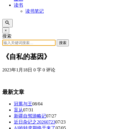
读书
读书笔记
×
搜索
搜索
《自私的基因》
2023年1月18日
0 字
0 评论
最新文章
冠冕与王
08/04
盲从
07/31
新疆自驾游略记
07/27
近日杂记之20260723
07/23
AI的转变期终于来了
07/05