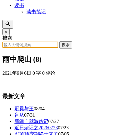
读书
读书笔记
×
搜索
搜索
雨中爬山 (8)
2021年9月6日
0 字
0 评论
最新文章
冠冕与王
08/04
盲从
07/31
新疆自驾游略记
07/27
近日杂记之20260723
07/23
AI的转变期终于来了
07/05