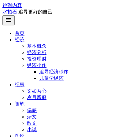
跳到内容
水拍石
追寻更好的自己
首页
经济
基本概念
经济分析
投资理财
经济小作
追寻经济秩序
儿童学经济
纪事
文如吾心
岁月留痕
随笔
偶感
杂文
散文
小说
图说