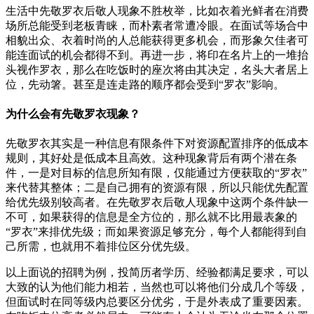
生活中先敬罗衣后敬人现象不胜枚举，比如衣着光鲜者在消费
场所总能受到老板青睐，而朴素者常遭冷眼。在面试等场合中
相貌出众、衣着时尚的人总能获得更多机会，而形象欠佳者可
能连面试的机会都得不到。再进一步，将印在名片上的一堆抬
头视作罗衣，那么在吃饭时的座次将由其决定，名头大者居上
位，先动箸。甚至是连走路的顺序都会受到“罗衣”影响。
为什么会有先敬罗衣现象？
先敬罗衣其实是一种信息有限条件下对资源配置排序的低成本
规则，其好处是低成本且高效。这种现象背后有两个潜在条
件，一是对目标的信息所知有限，仅能通过方便获取的“罗衣”
来代替其整体；二是自己拥有的资源有限，所以只能优先配置
给优先级别较高者。在先敬罗衣后敬人现象中这两个条件缺一
不可，如果获得的信息是全方位的，那么就不比用最表象的
“罗衣”来排优先级；而如果资源足够充分，每个人都能得到自
己所需，也就用不着排位区分优先级。
以上面说的招聘为例，投简历者学历、经验都满足要求，可以
大致的认为他们能力相若，当然也可以将他们分成几个等级，
但面试时在同等级内总要区分优劣，于是外表成了重要因素。