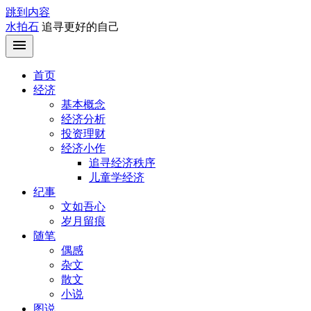
跳到内容
水拍石
追寻更好的自己
首页
经济
基本概念
经济分析
投资理财
经济小作
追寻经济秩序
儿童学经济
纪事
文如吾心
岁月留痕
随笔
偶感
杂文
散文
小说
图说