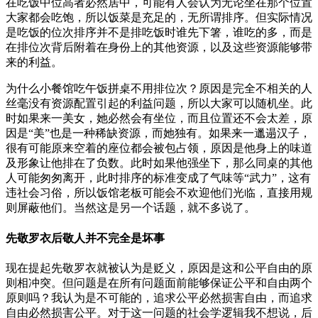
在吃饭中位高者必然居中，可能有人会认为无论坐在那个位置
大家都会吃饱，所以饭菜是充足的，无所谓排序。但实际情况
是吃饭的位次排序并不是排吃饭时谁先下箸，谁吃的多，而是
在排位次背后附着在身份上的其他资源，以及这些资源能够带
来的利益。
为什么小餐馆吃午饭拼桌不用排位次？原因是完全不相关的人
丝毫没有资源配置引起的利益问题，所以大家可以随机坐。此
时如果来一美女，她必然会有坐位，而且位置还不会太差，原
因是“美”也是一种稀缺资源，而她独有。如果来一邋遢汉子，
很有可能原来空着的座位都会被包占领，原因是他身上的味道
及形象让他排在了负数。此时如果他强坐下，那么同桌的其他
人可能匆匆离开，此时排序的标准变成了气味等“武力”，这有
违社会习俗，所以饭馆老板可能会不欢迎他们光临，直接用规
则屏蔽他们。当然这是另一个话题，就不多说了。
先敬罗衣后敬人并不完全是坏事
现在提起先敬罗衣就被认为是贬义，原因是这和公平自由的原
则相冲突。但问题是在所有问题面前能够保证公平和自由两个
原则吗？我认为是不可能的，追求公平必然损害自由，而追求
自由必然损害公平。对于这一问题的社会学逻辑我不想说，后