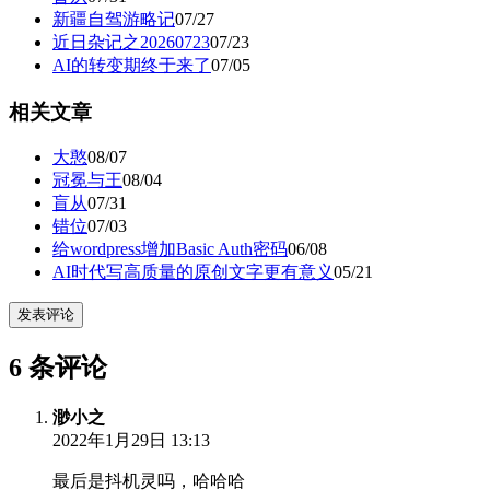
新疆自驾游略记
07/27
近日杂记之20260723
07/23
AI的转变期终于来了
07/05
相关文章
大憨
08/07
冠冕与王
08/04
盲从
07/31
错位
07/03
给wordpress增加Basic Auth密码
06/08
AI时代写高质量的原创文字更有意义
05/21
发表评论
6 条评论
渺小之
2022年1月29日 13:13
最后是抖机灵吗，哈哈哈