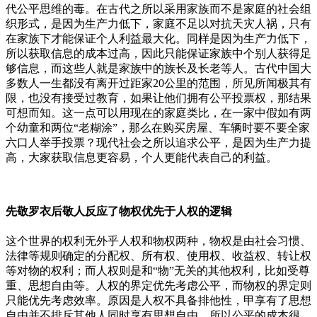
代公平思维的毒。在古代之所以采用家族而不是家庭的社会组
织形式，是因为生产力低下，家庭不足以对抗天灾人祸，只有
在家族下才能保证个人利益最大化。同样是因为生产力低下，
所以获取信息的成本过高，因此只能保证家族中个别人获得足
够信息，而这些人就是家族中的族长及长老等人。古代中国大
多数人一生都没有离开过距家20公里的范围，所见所闻极其有
限，也没有接受过教育，如果让他们拥有公平投票权，那结果
可想而知。这一点可以用现在的家庭类比，在一家中假如有两
个幼童和两位“老糊涂”，那么在购买房屋、车辆时要不要全家
六口人举手投票？现代社会之所以追求公平，是因为生产力提
高，大家获取信息更容易，个人更能代表自己的利益。
先敬罗衣后敬人反应了物权优先于人权的逻辑
这个世界的权利无外乎人权和物权两种，物权是由社会习惯、
法律等规则确定的分配权、所有权、使用权、收益权、转让权
等对物的权利；而人权则是和“物”无关的其他权利，比如受尊
重、思想自由等。人权的界定优先考虑公平，而物权的界定则
只能优先考虑效率。原因是人权不具备排他性，甲享有了思想
自由并不排斥其他人同时享有思想自由，所以公平的成本很