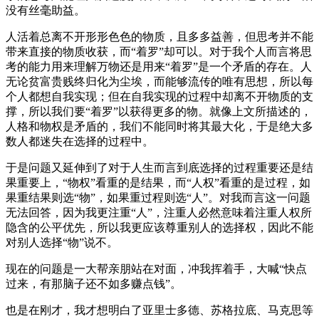
没有丝毫助益。
人活着总离不开形形色色的物质，且多多益善，但思考并不能
带来直接的物质收获，而“着罗”却可以。对于我个人而言将思
考的能力用来理解万物还是用来“着罗”是一个矛盾的存在。人
无论贫富贵贱终归化为尘埃，而能够流传的唯有思想，所以每
个人都想自我实现；但在自我实现的过程中却离不开物质的支
撑，所以我们要“着罗”以获得更多的物。就像上文所描述的，
人格和物权是矛盾的，我们不能同时将其最大化，于是绝大多
数人都迷失在选择的过程中。
于是问题又延伸到了对于人生而言到底选择的过程重要还是结
果重要上，“物权”看重的是结果，而“人权”看重的是过程，如
果重结果则选“物”，如果重过程则选“人”。对我而言这一问题
无法回答，因为我更注重“人”，注重人必然意味着注重人权所
隐含的公平优先，所以我更应该尊重别人的选择权，因此不能
对别人选择“物”说不。
现在的问题是一大帮亲朋站在对面，冲我挥着手，大喊“快点
过来，有那脑子还不如多赚点钱”。
也是在刚才，我才想明白了亚里士多德、苏格拉底、马克思等