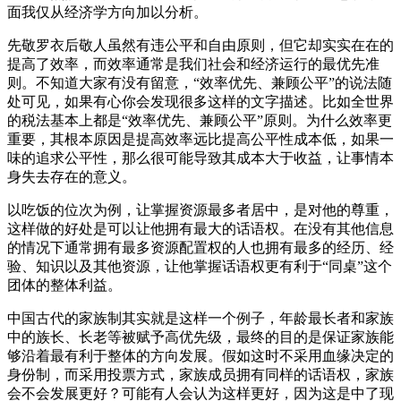
面我仅从经济学方向加以分析。
先敬罗衣后敬人虽然有违公平和自由原则，但它却实实在在的
提高了效率，而效率通常是我们社会和经济运行的最优先准
则。不知道大家有没有留意，“效率优先、兼顾公平”的说法随
处可见，如果有心你会发现很多这样的文字描述。比如全世界
的税法基本上都是“效率优先、兼顾公平”原则。为什么效率更
重要，其根本原因是提高效率远比提高公平性成本低，如果一
味的追求公平性，那么很可能导致其成本大于收益，让事情本
身失去存在的意义。
以吃饭的位次为例，让掌握资源最多者居中，是对他的尊重，
这样做的好处是可以让他拥有最大的话语权。在没有其他信息
的情况下通常拥有最多资源配置权的人也拥有最多的经历、经
验、知识以及其他资源，让他掌握话语权更有利于“同桌”这个
团体的整体利益。
中国古代的家族制其实就是这样一个例子，年龄最长者和家族
中的族长、长老等被赋予高优先级，最终的目的是保证家族能
够沿着最有利于整体的方向发展。假如这时不采用血缘决定的
身份制，而采用投票方式，家族成员拥有同样的话语权，家族
会不会发展更好？可能有人会认为这样更好，因为这是中了现