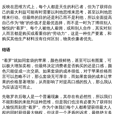
反映在思维方式上，每个人都是天生的利己者，但为了获得自
己的最大利益可能有时需要以利他思维来思考，甚至以利他思
维来行动。但最终的目的还是利己而不是利他，所以全面提高
自己作为“物”的价值才是最优选择，而不是一时为了博得别人
愉悦的“着罗”。每个人被他人雇佣，或和别人合作，其实对别
人而言都是购买或看重你的“劳动力”，这是一种生产要素，和
购买其他生产材料没有任何区别，物美价廉者优先。
结语
“着罗”就如同套袋的苹果，颜色很鲜艳，甚至可以有图案，可
以极大增加卖相，但最终决定消费者是否购买的还是口感，颜
色只能促成一次交易。如果套袋的成本很低，对于苹果价格而
言可以忽略不计，那么套袋无可厚非，而如果套袋的成本让苹
果的价格显著增加，从而影响了对提高口感的投入，那么我认
为应该适可而止。
先敬罗衣后敬人是一个普遍现象，其存在有必然性，所以我们
不能割裂的来批判这种思维，但是我们也没有必要为了获得别
人愉悦而刻意“着罗”。作为个体我们每个人都希望获得最大人
权的同时获得最大物权，但这是一个矛盾的诉求，最终绝大多