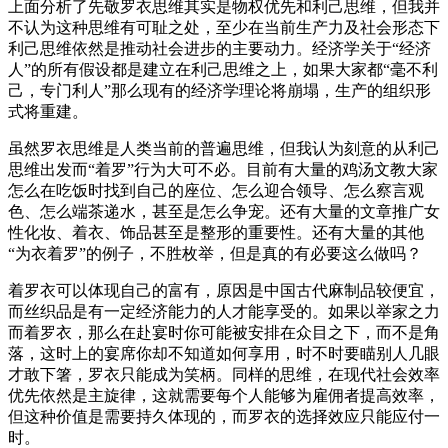
上面分析了先敬罗衣思维其实是物权优先和利己思维，但我并
不认为这种思维有可耻之处，至少在当前生产力及社会形态下
利己思维依然是推动社会进步的主要动力。经济学关于“经济
人”的所有假设都是建立在利己思维之上，如果大家都“毫不利
己，专门利人”那么现有的经济学理论将崩塌，生产的组织形
式将重建。
虽然罗衣思维是人类当前的普遍思维，但我认为刻意的从利己
思维出发而“着罗”行为大可不必。目前有大量的鸡汤文教大家
怎么在吃饭时找到自己的座位、怎么迎合领导、怎么察言观
色、怎么端茶递水，甚至是怎么争宠。还有大量的文章推广女
性化妆、着衣、饰品甚至是整形的重要性。还有大量的其他
“为衣着罗”的例子，不胜枚举，但是真的有必要这么做吗？
着罗衣可以体现自己的富有，原因是中国古代麻制品较便宜，
而丝织品是有一定经济能力的人才能享受的。如果以举家之力
而着罗衣，那么在赴宴时你可能被安排在众目之下，而不是角
落，这时上的宴席你却不知道如何享用，时不时要瞄别人几眼
才敢下箸，罗衣只能成为笑柄。同样的思维，在现代社会效率
优先依然是主旋律，这就需要每个人能够为雇佣者提高效率，
但这种价值是需要持久体现的，而罗衣的选择效应只能应付一
时。