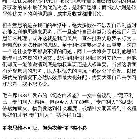
维，在优先级排序中采用“敬衣”则意味着以自己能获得的利益
及获取的成本最低为优先考虑，是利己思维；而“敬人”则是公
平性优先下的利他思维，成本及收益都排其次。
但有意思的是在我们的生活中，绝大多数在不涉及自己利益时
都能以利他思维来思考，而一旦牵扯自己利益那么必然用利己
思维来处理，或许这就是我们虽然一直在批判先敬罗衣行为，
但却永远无法杜绝的原因。至于利他重要还是利己重要，这是
一个连社会学家都说不清的问题，网上一大堆关于以利他思维
处理利己本质的鸡汤文，想达到利他和利己的对立统一，但他
们却无一能够说清到底是物权重要还是人权重要。当然这后面
有分配原则的思考，以人权优先的情况下必然公平分配，以物
权优先的情况下必然以效用最大化分配，需要大家自己去学习
和思考，我不想多说。
毛主席1939年发布的《纪念白求恩》一文中曾说到，“毫不利
己，专门利人”精神，但距今过去了80年，“专门利人”的思想
依然如萤火。物质发达到什么程度，或精神文明富裕到什么程
度我们才能“专门利人”，我不得而知。
罗衣思维不可耻、但为衣着“罗”实不必