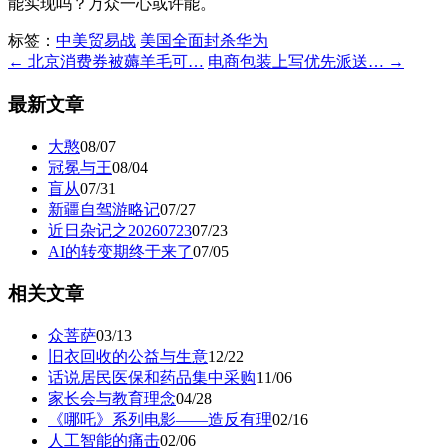
能实现吗？万众一心或许能。
标签：
中美贸易战
美国全面封杀华为
← 北京消费券被薅羊毛可…
电商包装上写优先派送… →
最新文章
大憨
08/07
冠冕与王
08/04
盲从
07/31
新疆自驾游略记
07/27
近日杂记之20260723
07/23
AI的转变期终于来了
07/05
相关文章
众菩萨
03/13
旧衣回收的公益与生意
12/22
话说居民医保和药品集中采购
11/06
家长会与教育理念
04/28
《哪吒》系列电影——造反有理
02/16
人工智能的痛击
02/06