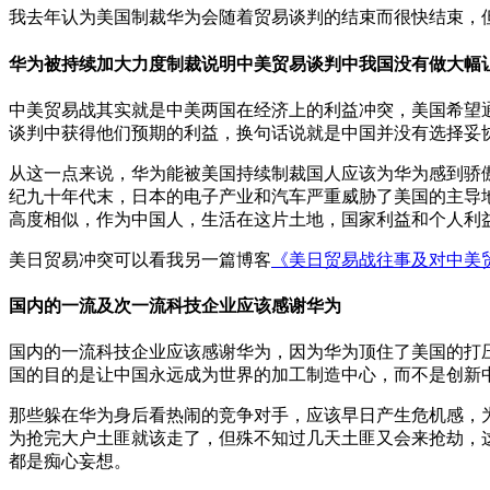
我去年认为美国制裁华为会随着贸易谈判的结束而很快结束，
华为被持续加大力度制裁说明中美贸易谈判中我国没有做大幅
中美贸易战其实就是中美两国在经济上的利益冲突，美国希望
谈判中获得他们预期的利益，换句话说就是中国并没有选择妥
从这一点来说，华为能被美国持续制裁国人应该为华为感到骄
纪九十年代末，日本的电子产业和汽车严重威胁了美国的主导
高度相似，作为中国人，生活在这片土地，国家利益和个人利
美日贸易冲突可以看我另一篇博客
《美日贸易战往事及对中美
国内的一流及次一流科技企业应该感谢华为
国内的一流科技企业应该感谢华为，因为华为顶住了美国的打
国的目的是让中国永远成为世界的加工制造中心，而不是创新
那些躲在华为身后看热闹的竞争对手，应该早日产生危机感，
为抢完大户土匪就该走了，但殊不知过几天土匪又会来抢劫，
都是痴心妄想。