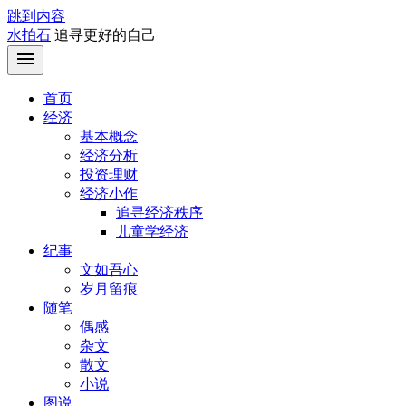
跳到内容
水拍石
追寻更好的自己
首页
经济
基本概念
经济分析
投资理财
经济小作
追寻经济秩序
儿童学经济
纪事
文如吾心
岁月留痕
随笔
偶感
杂文
散文
小说
图说