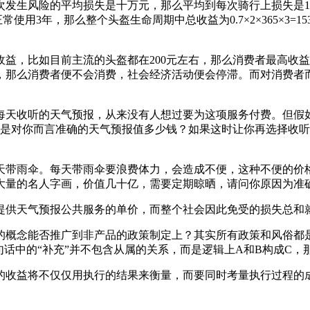
发生风险的平均损失是十万元，那么平均到每次骑行上损失是1
使用3年，那么整个头盔生命周期中总收益为0.7×2×365×3=1
，比如目前主流的头盔都在200元左右，那么消费者最高收益15
，那么消费者便不会消费，社会经济活动便会停滞。而对消费者
每天收听的天气预报，从来没有人想过要为这项服务付费。但假
还是对你而言准确的天气预报值多少钱？如果这时让你再选择收听
天带雨伞。每天带雨伞要浪费体力，会造成不便，这种不便的价
大量的名人字画，价值几十亿，需要定期晾晒，请问你原因为准
提供天气预报公共服务的单价，而整个社会因此免受的损失总和
的概念能否推广到非产品的政策制定上？其实所有政策和风俗都
话中的“补充”并不包含从属的关系，而是逻辑上A和B构成C，
的收益将不仅仅用执行的结果来衡量，而要同时考量执行过程的成