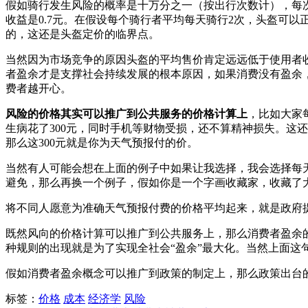
假如骑行发生风险的概率是十万分之一（按出行次数计），每次
收益是0.7元。在假设每个骑行者平均每天骑行2次，头盔可以正常
的，这还是头盔定价的临界点。
当然因为市场竞争的原因头盔的平均售价肯定远远低于使用者收益
者盈余才是支撑社会持续发展的根本原因，如果消费没有盈余
费者越开心。
风险的价格其实可以推广到公共服务的价格计算上
，比如大家
生病花了300元，同时手机等财物受损，还不算精神损失。这
那么这300元就是你为天气预报付的价。
当然有人可能会想在上面的例子中如果让我选择，我会选择每
避免，那么再换一个例子，假如你是一个字画收藏家，收藏了
将不同人愿意为准确天气预报付费的价格平均起来，就是政府
既然风向的价格计算可以推广到公共服务上，那么消费者盈余
种规则的出现就是为了实现全社会“盈余”最大化。当然上面这句
假如消费者盈余概念可以推广到政策的制定上，那么政策出台
标签：
价格
成本
经济学
风险