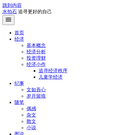
跳到内容
水拍石
追寻更好的自己
首页
经济
基本概念
经济分析
投资理财
经济小作
追寻经济秩序
儿童学经济
纪事
文如吾心
岁月留痕
随笔
偶感
杂文
散文
小说
图说