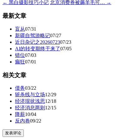
← 黑白摄影技巧小记
北京消费券被薅羊毛可… →
最新文章
盲从
07/31
新疆自驾游略记
07/27
近日杂记之20260723
07/23
AI的转变期终于来了
07/05
错位
07/03
癫狂
07/01
相关文章
债务
03/22
斩杀线与立场
12/29
经济现状浅思
12/18
经济消息两则
12/15
降薪
10/04
反内卷
09/22
发表评论