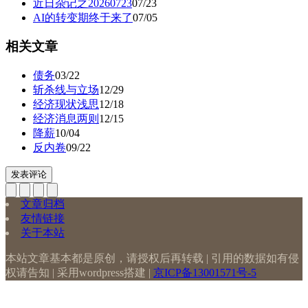
近日杂记之20260723
07/23
AI的转变期终于来了
07/05
相关文章
债务
03/22
斩杀线与立场
12/29
经济现状浅思
12/18
经济消息两则
12/15
降薪
10/04
反内卷
09/22
发表评论
文章归档
友情链接
关于本站
本站文章基本都是原创，请授权后再转载 | 引用的数据如有侵
权请告知 | 采用wordpress搭建 |
京ICP备13001571号-5