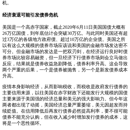
机。
经济衰退可能引发债券危机
美国是一个高赤字国家，截止2020年6月11日美国国债大概有
26万亿国债，到年底估计会突破30万亿。与此同时美国还有超
过3万亿的各级地方政府债、超过10万亿的企业债。美国之所
以有这么大规模的债券市场应该说和美国的金融市场发达密不
可分。但金融市场的发达是一把双刃剑，在经济运行良好时债
券市场比较容易融资，但一旦经济下行债券市场则会立马做出
反应，结果就是债券收益急剧降低，债券利率升高。这会导致
两个严重的后果，一个是债券被抛售，另一个是新发债券成本
升高。
疫情本身影响经济，从而影响税收，而税收是政府发行债券的
主要信用来源，以往美国在赤字财政下还能发行大规模的国债
主要来源于美国强的经济总量和美元的强大影响力。但今年这
两者都出现了动摇，美国经济总量严重萎缩，美元因超发而持
续贬值。在信用降低后再发行债券必然提高利率，要不很可能
债券不能充分认购，但在收入减少时增加发行债券的成本，这
将是一个恶性循环。