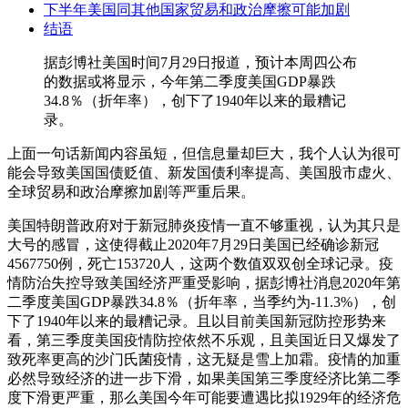
下半年美国同其他国家贸易和政治摩擦可能加剧
结语
据彭博社美国时间7月29日报道，预计本周四公布
的数据或将显示，今年第二季度美国GDP暴跌
34.8％（折年率），创下了1940年以来的最糟记
录。
上面一句话新闻内容虽短，但信息量却巨大，我个人认为很可
能会导致美国国债贬值、新发国债利率提高、美国股市虚火、
全球贸易和政治摩擦加剧等严重后果。
美国特朗普政府对于新冠肺炎疫情一直不够重视，认为其只是
大号的感冒，这使得截止2020年7月29日美国已经确诊新冠
4567750例，死亡153720人，这两个数值双双创全球记录。疫
情防治失控导致美国经济严重受影响，据彭博社消息2020年第
二季度美国GDP暴跌34.8％（折年率，当季约为-11.3%），创
下了1940年以来的最糟记录。且以目前美国新冠防控形势来
看，第三季度美国疫情防控依然不乐观，且美国近日又爆发了
致死率更高的沙门氏菌疫情，这无疑是雪上加霜。疫情的加重
必然导致经济的进一步下滑，如果美国第三季度经济比第二季
度下滑更严重，那么美国今年可能要遭遇比拟1929年的经济危