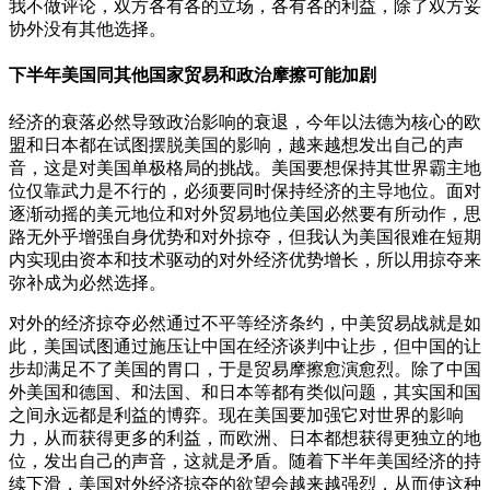
我不做评论，双方各有各的立场，各有各的利益，除了双方妥
协外没有其他选择。
下半年美国同其他国家贸易和政治摩擦可能加剧
经济的衰落必然导致政治影响的衰退，今年以法德为核心的欧
盟和日本都在试图摆脱美国的影响，越来越想发出自己的声
音，这是对美国单极格局的挑战。美国要想保持其世界霸主地
位仅靠武力是不行的，必须要同时保持经济的主导地位。面对
逐渐动摇的美元地位和对外贸易地位美国必然要有所动作，思
路无外乎增强自身优势和对外掠夺，但我认为美国很难在短期
内实现由资本和技术驱动的对外经济优势增长，所以用掠夺来
弥补成为必然选择。
对外的经济掠夺必然通过不平等经济条约，中美贸易战就是如
此，美国试图通过施压让中国在经济谈判中让步，但中国的让
步却满足不了美国的胃口，于是贸易摩擦愈演愈烈。除了中国
外美国和德国、和法国、和日本等都有类似问题，其实国和国
之间永远都是利益的博弈。现在美国要加强它对世界的影响
力，从而获得更多的利益，而欧洲、日本都想获得更独立的地
位，发出自己的声音，这就是矛盾。随着下半年美国经济的持
续下滑，美国对外经济掠夺的欲望会越来越强烈，从而使这种