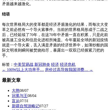
矛盾越来越激化。
结语
每次世界格局大的变革都是经济矛盾激化的结果，而每次大变
革之前必然有一个导火索事件。当前的世界格局形成于二战之
后，已经延续了70年，在这70年中矛盾一直在积累，只是此前
被高速工业化和信息化进程所掩盖。今年蔓延全球的新冠疫情
就是一个导火索，丢入满是矛盾的经济世界中，如薄纱般的国
际文明准则瞬间被焚烧殆尽，暴露出一双双已经握紧刀把的
手。
标签：
中美贸易战
新冠肺炎
经济
经济危机
← 100W以上大功率手…
房价过高导致我国消费… →
最新文章
大憨
08/07
冠冕与王
08/04
盲从
07/31
新疆自驾游略记
07/27