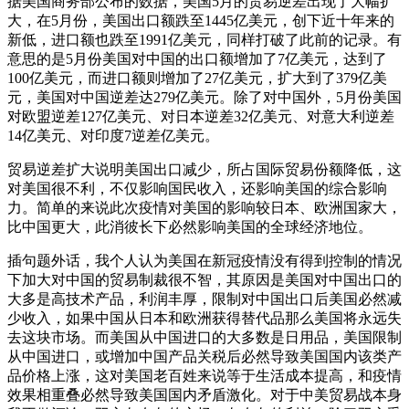
据美国商务部公布的数据，美国5月的贸易逆差出现了大幅扩
大，在5月份，美国出口额跌至1445亿美元，创下近十年来的
新低，进口额也跌至1991亿美元，同样打破了此前的记录。有
意思的是5月份美国对中国的出口额增加了7亿美元，达到了
100亿美元，而进口额则增加了27亿美元，扩大到了379亿美
元，美国对中国逆差达279亿美元。除了对中国外，5月份美国
对欧盟逆差127亿美元、对日本逆差32亿美元、对意大利逆差
14亿美元、对印度7逆差亿美元。
贸易逆差扩大说明美国出口减少，所占国际贸易份额降低，这
对美国很不利，不仅影响国民收入，还影响美国的综合影响
力。简单的来说此次疫情对美国的影响较日本、欧洲国家大，
比中国更大，此消彼长下必然影响美国的全球经济地位。
插句题外话，我个人认为美国在新冠疫情没有得到控制的情况
下加大对中国的贸易制裁很不智，其原因是美国对中国出口的
大多是高技术产品，利润丰厚，限制对中国出口后美国必然减
少收入，如果中国从日本和欧洲获得替代品那么美国将永远失
去这块市场。而美国从中国进口的大多数是日用品，美国限制
从中国进口，或增加中国产品关税后必然导致美国国内该类产
品价格上涨，这对美国老百姓来说等于生活成本提高，和疫情
效果相重叠必然导致美国国内矛盾激化。对于中美贸易战本身