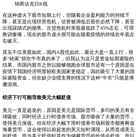
纳斯达克日K线
在这种虚火下股市短期上行，但随着企业盈利能力的持续下
降，甚至是出现经营危机，信誉被调低后股价必然下降，甚至
出现踩踏式的抛售。次贷危机时美股最低跌了45%左右，可谓
教训惨痛，现在的股市虚火很可能会随着疫情的持续在年底左
右破灭。
其实不仅美股如此，国内A股也如此，最近大盘一直上行，很
多“砖家”鼓吹牛市真的来了，但我认为这只是资金短期避险的
结果。而国内股市之所以能够领跑全球股市还有一个原因是在
疫情下我国经济明显较欧美国家更稳定，因此吸引了大量的国
际避险资金，但在缺少业绩支撑的情况下这种“牛市”只能是博
傻游戏。
经济下行可能导致美元大幅贬值
美元一直是超发的，原因是美元是国际货币，多印的美元有全
球吸收，同时经济上行时债券市场、股市吸收了大量的货币，
使得美元保值。但在经济大幅下滑时债券市场和股市都将释放
海量货币，这会使得以前超发的美元短时涌现，从而造成美元
的贬值。而当美元贬值时其作为储藏货币的价值会贬值，所以