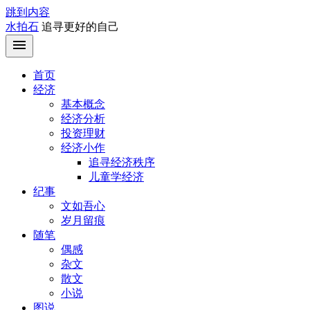
跳到内容
水拍石
追寻更好的自己
首页
经济
基本概念
经济分析
投资理财
经济小作
追寻经济秩序
儿童学经济
纪事
文如吾心
岁月留痕
随笔
偶感
杂文
散文
小说
图说